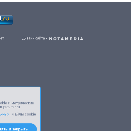
жет
Дизайн сайта -
okie и метрические
в pravmir.ru
анных
. Файлы cookie
нять и закрыть