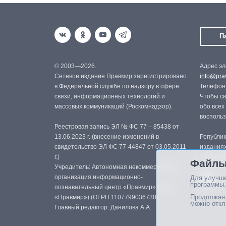
П
© 2003—2026.
Адрес эл
Сетевое издание Правмир зарегистрировано
info@prav
в Федеральной службе по надзору в сфере
Телефон:
связи, информационных технологий и
Чтобы св
массовых коммуникаций (Роскомнадзор).
обо всех
восполь
Реестровая запись ЭЛ № ФС 77 – 85438 от
13.06.2023 г. (внесение изменений в
Републик
свидетельство ЭЛ ФС 77-44847 от 03.05.2011
изданиях
г.)
с письме
Файлы
Учредитель: Автономная некоммерческая
организация информационно-
Для улучше
программы.
познавательный центр «Правмир» (АНО
Продолжая 
«Правмир») (ОГРН 1107799036730)
можно откл
Главный редактор: Данилова А.А.