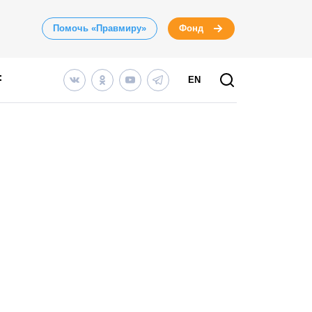
Помочь «Правмиру»
Фонд
EN