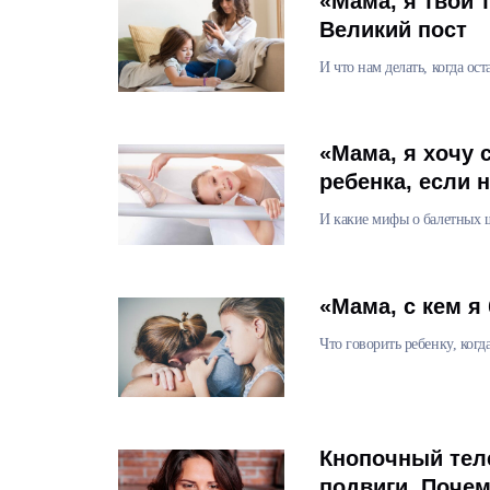
«Мама, я твой 
Великий пост
И что нам делать, когда ос
«Мама, я хочу 
ребенка, если 
И какие мифы о балетных 
«Мама, с кем я
Что говорить ребенку, когд
Кнопочный теле
подвиги. Почем