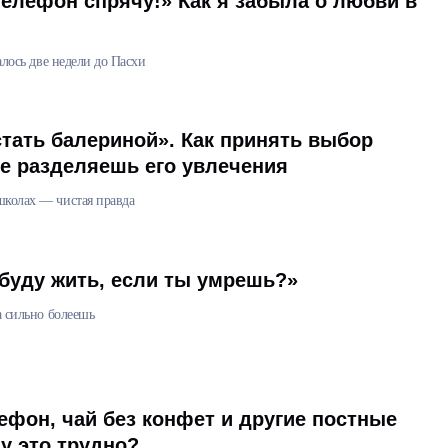
телефон спрячу!» Как я забыла о любви в
талось две недели до Пасхи
стать балериной». Как принять выбор
не разделяешь его увлечения
школах — чистая правда
 буду жить, если ты умрешь?»
а сильно болеешь
фон, чай без конфет и другие постные
у это трудно?