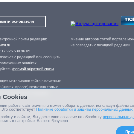
амяти основателя
ектронной почты редакции:
Мнение авторов статей портала мо
mir.ru
не совпадать с позицией редакции.
 +7 926 530 96 05
язаться с редакцией или сообщить
 замеченных ошибках,
зуйтесь
формой обратной связи
.
ация материалов сайта в печатных
 (книгах, прессе) возможна только
нного разрешения редакции.
 Cookies
ния работы сайт pravmir.ru может собирать данные, используя файлы co
 Это соответствует
Политике обработки и защиты персональных данных
работу с сайтом, Вы даете свое согласие на обработку
персональных д
ючить в настройках Вашего браузера.
При