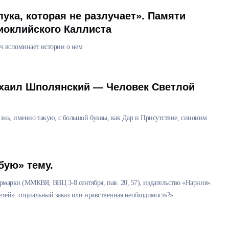
ука, которая не разлучает». Памяти
иоклийского Каллиста
ч вспоминает истории о нем
хаил Шполянский — Человек Светлой
нь, именно такую, с большой буквы, как Дар и Присутствие, синоним
бую» тему.
арки (ММКВЯ, ВВЦ 3-8 сентября, пав. 20, 57), издательство «Нарния»
етей»: социальный заказ или нравственная необходимость?»