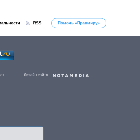
иальности
RSS
Помочь «Правмиру»
жет
Дизайн сайта -