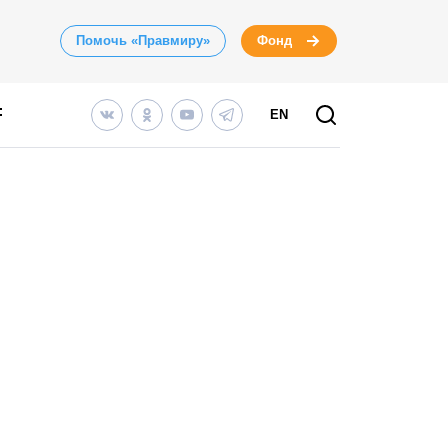
Помочь «Правмиру»
Фонд
EN