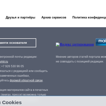
Друзья и партнёры
Архив сервисов
Политика конфиденц
амяти основателя
ектронной почты редакции:
Мнение авторов статей портала мо
mir.ru
не совпадать с позицией редакции.
 +7 926 530 96 05
язаться с редакцией или сообщить
 замеченных ошибках,
зуйтесь
формой обратной связи
.
ация материалов сайта в печатных
 (книгах, прессе) возможна только
нного разрешения редакции.
 Cookies