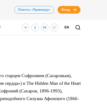
Помочь «Правмиру»
Фонд
EN
ого старцем Софронием (Сахаровым),
е сердца») и The Hidden Man of the Heart
Софроний (Сахаров, 1896-1993),
 преподобного Силуана Афонского (1866-