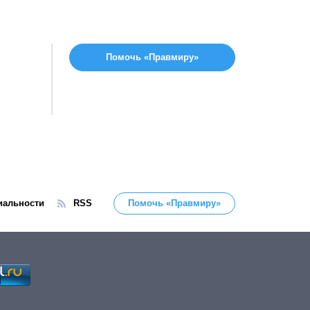
Помочь «Правмиру»
иальности
RSS
Помочь «Правмиру»