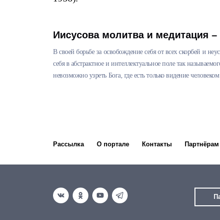
Иисусова молитва и медитация –
В своей борьбе за освобождение себя от всех скорбей и не
себя в абстрактное и интеллектуальное поле так называемо
невозможно узреть Бога, где есть только видение человеком 
Рассылка
О портале
Контакты
Партнёрам
П