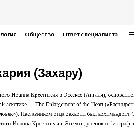
логия
Общество
Ответ специалиста
ария (Захару)
того Иоанна Крестителя в Эссексе (Англия), основанн
й аскетике — The Enlargement of the Heart («Расширени
ловек»). Наставником отца Захарии был архимандрит 
ятого Иоанна Крестителя в Эссексе, ученик и биограф