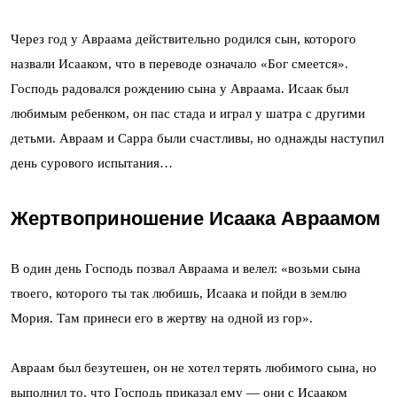
Через год у Авраама действительно родился сын, которого
назвали Исааком, что в переводе означало «Бог смеется».
Господь радовался рождению сына у Авраама. Исаак был
любимым ребенком, он пас стада и играл у шатра с другими
детьми. Авраам и Сарра были счастливы, но однажды наступил
день сурового испытания…
Жертвоприношение Исаака Авраамом
В один день Господь позвал Авраама и велел: «возьми сына
твоего, которого ты так любишь, Исаака и пойди в землю
Мория. Там принеси его в жертву на одной из гор».
Авраам был безутешен, он не хотел терять любимого сына, но
выполнил то, что Господь приказал ему — они с Исааком