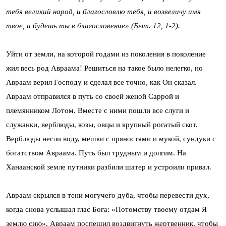
тебя великий народ, и благословлю тебя, и возвеличу имя
твое, и будешь ты в благословение» (Быт. 12, 1-2).
Уйти от земли, на которой годами из поколения в поколение
жил весь род Авраама! Решиться на такое было нелегко, но
Авраам верил Господу и сделал все точно, как Он сказал.
Авраам отправился в путь со своей женой Саррой и
племянником Лотом. Вместе с ними пошли все слуги и
служанки, верблюды, козы, овцы и крупный рогатый скот.
Верблюды несли воду, мешки с пряностями и мукой, сундуки с
богатством Авраама. Путь был трудным и долгим. На
Ханаанской земле путники разбили шатер и устроили привал.
Авраам скрылся в тени могучего дуба, чтобы перевести дух,
когда снова услышал глас Бога: «Потомству твоему отдам Я
землю сию». Авраам поспешил воздвигнуть жертвенник, чтобы