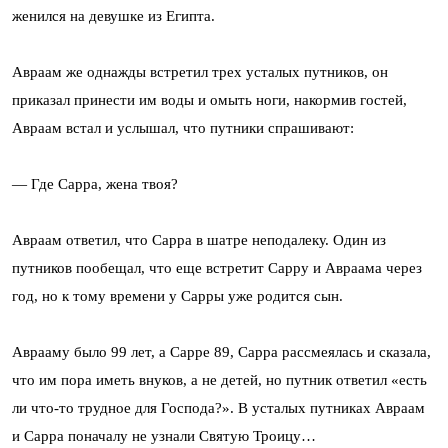
женился на девушке из Египта.
Авраам же однажды встретил трех усталых путников, он
приказал принести им воды и омыть ноги, накормив гостей,
Авраам встал и услышал, что путники спрашивают:
— Где Сарра, жена твоя?
Авраам ответил, что Сарра в шатре неподалеку. Один из
путников пообещал, что еще встретит Сарру и Авраама через
год, но к тому времени у Сарры уже родится сын.
Аврааму было 99 лет, а Сарре 89, Сарра рассмеялась и сказала,
что им пора иметь внуков, а не детей, но путник ответил «есть
ли что-то трудное для Господа?». В усталых путниках Авраам
и Сарра поначалу не узнали Святую Троицу…