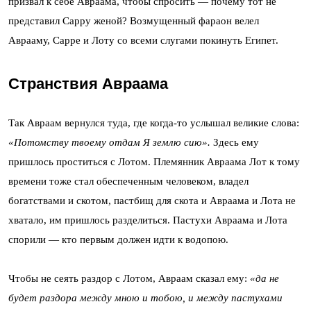
призвал к себе Авраама, чтобы спросить — почему тот не
представил Сарру женой? Возмущенный фараон велел
Аврааму, Сарре и Лоту со всеми слугами покинуть Египет.
Странствия Авраама
Так Авраам вернулся туда, где когда-то услышал великие слова:
«Потомству твоему отдам Я землю сию».
Здесь ему
пришлось проститься с Лотом. Племянник Авраама Лот к тому
времени тоже стал обеспеченным человеком, владел
богатствами и скотом, пастбищ для скота и Авраама и Лота не
хватало, им пришлось разделиться. Пастухи Авраама и Лота
спорили — кто первым должен идти к водопою.
Чтобы не сеять раздор с Лотом, Авраам сказал ему:
«
да не
будет раздора между мною и тобою, и между пастухами