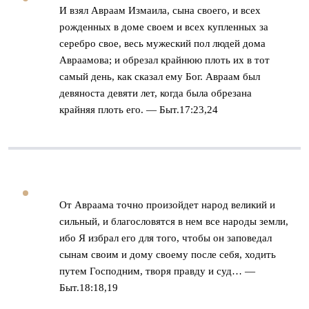
И взял Авраам Измаила, сына своего, и всех
рожденных в доме своем и всех купленных за
серебро свое, весь мужеский пол людей дома
Авраамова; и обрезал крайнюю плоть их в тот
самый день, как сказал ему Бог. Авраам был
девяноста девяти лет, когда была обрезана
крайняя плоть его. — Быт.17:23,24
От Авраама точно произойдет народ великий и
сильный, и благословятся в нем все народы земли,
ибо Я избрал его для того, чтобы он заповедал
сынам своим и дому своему после себя, ходить
путем Господним, творя правду и суд… —
Быт.18:18,19