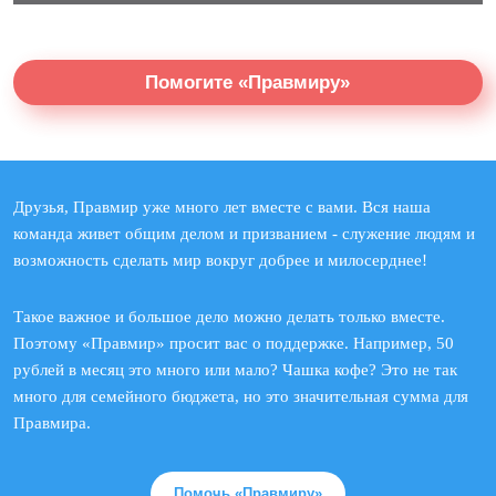
Помогите «Правмиру»
Друзья, Правмир уже много лет вместе с вами. Вся наша
команда живет общим делом и призванием - служение людям и
возможность сделать мир вокруг добрее и милосерднее!
Такое важное и большое дело можно делать только вместе.
Поэтому «Правмир» просит вас о поддержке. Например, 50
рублей в месяц это много или мало? Чашка кофе? Это не так
много для семейного бюджета, но это значительная сумма для
Правмира.
Помочь «Правмиру»