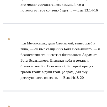
кто может сосчитать песок земной, то и
потомство твое сочтено будет… — Быт.13:14-16
…и Мелхиседек, царь Салимский, вынес хлеб и
вино, — он был священник Бога Всевышнего, — и
благословил его, и сказал: благословен Аврам от
Бога Всевышнего, Владыки неба и земли; и
благословен Бог Всевышний, Который предал
врагов твоих в руки твои. [Аврам] дал ему
десятую часть из всего. — Быт.14:18-20