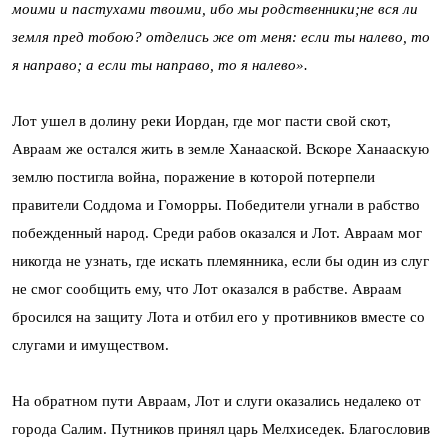
моими и пастухами твоими, ибо мы родственники;не вся ли
земля пред тобою? отделись же от меня: если ты налево, то
я направо; а если ты направо, то я налево».
Лот ушел в долину реки Иордан, где мог пасти свой скот,
Авраам же остался жить в земле Ханааской. Вскоре Ханааскую
землю постигла война, поражение в которой потерпели
правители Соддома и Гоморры. Победители угнали в рабство
побежденный народ. Среди рабов оказался и Лот. Авраам мог
никогда не узнать, где искать племянника, если бы один из слуг
не смог сообщить ему, что Лот оказался в рабстве. Авраам
бросился на защиту Лота и отбил его у противников вместе со
слугами и имуществом.
На обратном пути Авраам, Лот и слуги оказались недалеко от
города Салим. Путников принял царь Мелхиседек. Благословив