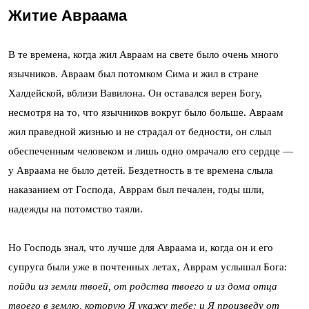
Житие Авраама
В те времена, когда жил Авраам на свете было очень много
язычников. Авраам был потомком Сима и жил в стране
Халдейской, вблизи Вавилона. Он оставался верен Богу,
несмотря на то, что язычников вокруг было больше. Авраам
жил праведной жизнью и не страдал от бедности, он слыл
обеспеченным человеком и лишь одно омрачало его сердце —
у Авраама не было детей. Бездетность в те времена слыла
наказанием от Господа, Авррам был печален, годы шли,
надежды на потомство таяли.
Но Господь знал, что лучше для Авраама и, когда он и его
супруга были уже в почтенных летах, Авррам услышал Бога:
пойди из земли твоей, от родства твоего и из дома отца
твоего в землю, которую Я укажу тебе; и Я произведу от