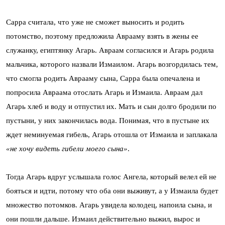
Сарра считала, что уже не сможет выносить и родить
потомство, поэтому предложила Аврааму взять в жены ее
служанку, египтянку Агарь. Авраам согласился и Агарь родила
мальчика, которого назвали Измаилом. Агарь возгордилась тем,
что смогла родить Аврааму сына, Сарра была опечалена и
попросила Авраама отослать Агарь и Измаила. Авраам дал
Агарь хлеб и воду и отпустил их. Мать и сын долго бродили по
пустыни, у них закончилась вода. Понимая, что в пустыне их
ждет неминуемая гибель, Агарь отошла от Измаила и заплакала
«не хочу видеть гибели моего сына»
.
Тогда Агарь вдруг услышала голос Ангела, который велел ей не
бояться и идти, потому что оба они выживут, а у Измаила будет
множество потомков. Агарь увидела колодец, напоила сына, и
они пошли дальше. Измаил действительно выжил, вырос и