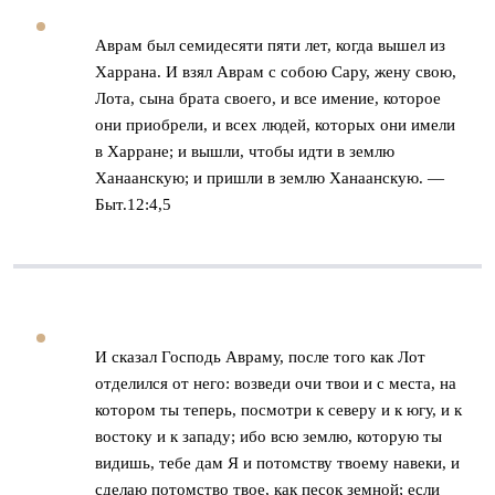
Аврам был семидесяти пяти лет, когда вышел из
Харрана. И взял Аврам с собою Сару, жену свою,
Лота, сына брата своего, и все имение, которое
они приобрели, и всех людей, которых они имели
в Харране; и вышли, чтобы идти в землю
Ханаанскую; и пришли в землю Ханаанскую. —
Быт.12:4,5
И сказал Господь Авраму, после того как Лот
отделился от него: возведи очи твои и с места, на
котором ты теперь, посмотри к северу и к югу, и к
востоку и к западу; ибо всю землю, которую ты
видишь, тебе дам Я и потомству твоему навеки, и
сделаю потомство твое, как песок земной; если