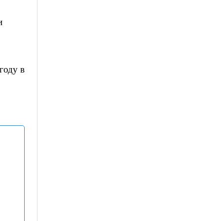
и
году в