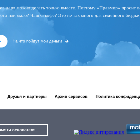
ое дело можно делать только вместе. Поэтому «Правмир» просит в
ного или мало? Чашка кофе? Это не так много для семейного бюджет
»
На что пойдут мои деньги
Друзья и партнёры
Архив сервисов
Политика конфиденц
амяти основателя