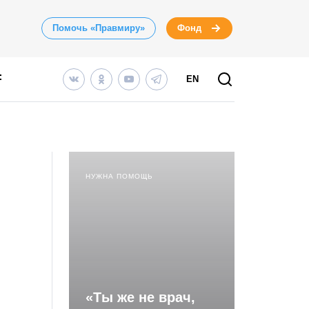
Помочь «Правмиру»
Фонд
EN
НУЖНА ПОМОЩЬ
«Ты же не врач,