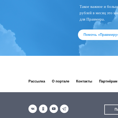
Такое важное и больш
рублей в месяц это м
для Правмира.
Помочь «Правмиру
Рассылка
О портале
Контакты
Партнёрам
П