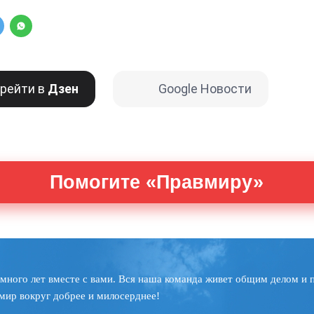
рейти в
Дзен
Google Новости
Помогите «Правмиру»
много лет вместе с вами. Вся наша команда живет общим делом и 
мир вокруг добрее и милосерднее!