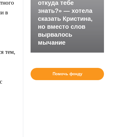
стного
откуда тебе
знать?» — хотела
и в
сказать Кристина,
.
но вместо слов
вырвалось
мычание
я тем,
Помочь фонду
с