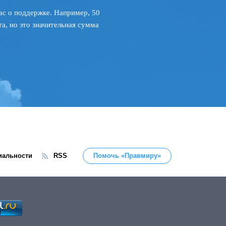
ас о поддержке. Например, 50
а, но это значительная сумма
иальности
RSS
Помочь «Правмиру»