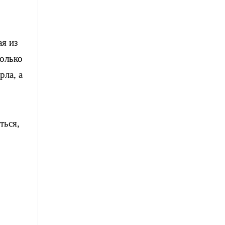
ая из
только
рла, а
ться,