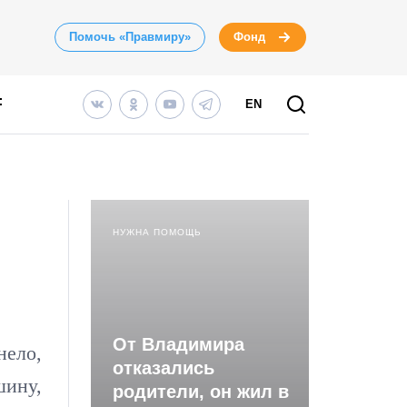
Помочь «Правмиру»
Фонд
EN
НУЖНА ПОМОЩЬ
От Владимира
нело,
отказались
шину,
родители, он жил в