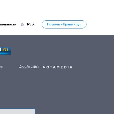
иальности
RSS
Помочь «Правмиру»
жет
Дизайн сайта -