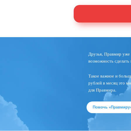
Друзья, Правмир уже 
возможность сделать 
Такое важное и больш
рублей в месяц это м
для Правмира.
Помочь «Правмиру