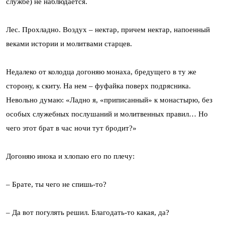
службе) не наблюдается.
Лес. Прохладно. Воздух – нектар, причем нектар, напоенный
веками истории и молитвами старцев.
Недалеко от колодца догоняю монаха, бредущего в ту же
сторону, к скиту. На нем – фуфайка поверх подрясника.
Невольно думаю: «Ладно я, «приписанный» к монастырю, без
особых служебных послушаний и молитвенных правил… Но
чего этот брат в час ночи тут бродит?»
Догоняю инока и хлопаю его по плечу:
– Брате, ты чего не спишь-то?
– Да вот погулять решил. Благодать-то какая, да?