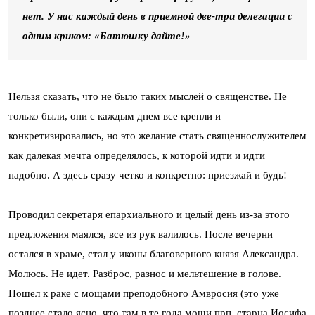
нет. У нас каждый день в приемной две-три делегации с
одним криком: «Батюшку дайте!»
Нельзя сказать, что не было таких мыслей о священстве. Не
только были, они с каждым днем все крепли и
конкретизировались, но это желание стать священнослужителем
как далекая мечта определялось, к которой идти и идти
надобно. А здесь сразу четко и конкретно: приезжай и будь!
Проводил секретаря епархиального и целый день из-за этого
предложения маялся, все из рук валилось. После вечерни
остался в храме, стал у иконы благоверного князя Александра.
Молюсь. Не идет. Разброс, разнос и мельтешение в голове.
Пошел к раке с мощами преподобного Амвросия (это уже
позднее стало ясно, что там в те года мощи прп. старца Иосифа