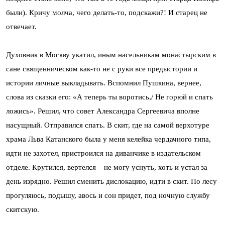
были). Кричу молча, чего делать-то, подскажи?! И старец не
отвечает.
Духовник в Москву укатил, иным насельникам монастырским в
сане священническом как-то не с руки все предыстории и
истории личные выкладывать. Вспомнил Пушкина, вернее,
слова из сказки его: «А теперь ты воротись,/ Не горюй и спать
ложись». Решил, что совет Александра Сергеевича вполне
насущный. Отправился спать. В скит, где на самой верхотуре
храма Льва Катанского была у меня келейка чердачного типа,
идти не захотел, пристроился на диванчике в издательском
отделе. Крутился, вертелся – не могу уснуть, хоть и устал за
день изрядно. Решил сменить дислокацию, идти в скит. По лесу
прогуляюсь, подышу, авось и сон придет, под ночную службу
скитскую.