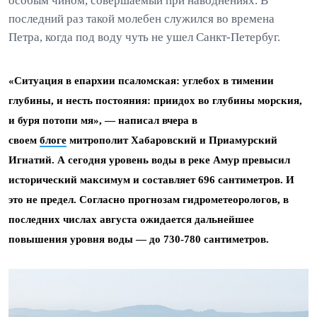
особым чином, совершаемый при наводнениях. В
последний раз такой молебен служился во времена
Петра, когда под воду чуть не ушел Санкт-Петербуг.
«Ситуация в епархии псаломская: углебох в тимении
глубины, и несть постояния: приидох во глубины морския,
и буря потопи мя», — написал вчера в
своем
блоге
митрополит Хабаровский и Приамурский
Игнатий. А сегодня уровень воды в реке Амур превысил
исторический максимум и составляет 696 сантиметров. И
это не предел. Согласно прогнозам гидрометеорологов, в
последних числах августа ожидается дальнейшее
повышения уровня воды — до 730-780 сантиметров.