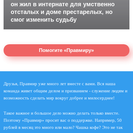
он жил в интернате для умственно
отсталых и доме престарелых, но
смог изменить судьбу
Помогите «Правмиру»
Друзья, Правмир уже много лет вместе с вами. Вся наша
команда живет общим делом и призванием - служение людям и
возможность сделать мир вокруг добрее и милосерднее!
Такое важное и большое дело можно делать только вместе.
Поэтому «Правмир» просит вас о поддержке. Например, 50
рублей в месяц это много или мало? Чашка кофе? Это не так