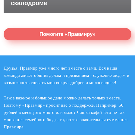
скалодроме
Помогите «Правмиру»
Друзья, Правмир уже много лет вместе с вами. Вся наша
команда живет общим делом и призванием - служение людям и
возможность сделать мир вокруг добрее и милосерднее!
Такое важное и большое дело можно делать только вместе.
Поэтому «Правмир» просит вас о поддержке. Например, 50
рублей в месяц это много или мало? Чашка кофе? Это не так
много для семейного бюджета, но это значительная сумма для
Правмира.