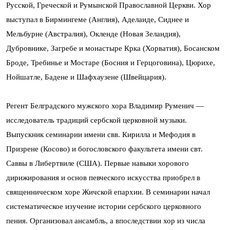
Русской, Греческой и Румынской Православной Церкви. Хор
выступал в Бирмингеме (Англия), Аделаиде, Сиднее и
Мельбурне (Австралия), Окленде (Новая Зеландия),
Дубровнике, Загребе и монастыре Крка (Хорватия), Босанском
Броде, Требинье и Мостаре (Босния и Герцоговина), Цюрихе,
Нойшатле, Бадене и Шафхаузене (Швейцария).
Регент Белградского мужского хора Владимир Руменич —
исследователь традиций сербской церковной музыки.
Выпускник семинарии имени свв. Кирилла и Мефодия в
Призрене (Косово) и богословского факультета имени свт.
Саввы в Либертвиле (США). Первые навыки хорового
дирижирования и основ певческого искусства приобрел в
священническом хоре Жичской епархии. В семинарии начал
систематическое изучение истории сербского церковного
пения. Организовал ансамбль, а впоследствии хор из числа