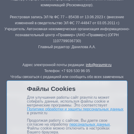
коммуникаций (Роскомнадзор).
Реестровая запись ЭЛ № ФС 77 – 85438 от 13.06.2023 г. (внесение
изменений в свидетельство ЭЛ ФС 77-44847 от 03.05.2011 г.)
Учредитель: Автономная некоммерческая организация информационно-
познавательный центр «Правмир» (АНО «Правмир») (ОГРН
1107799036730)
Главный редактор: Данилова А.А.
Адрес электронной почты редакции:
info@pravmir.ru
Телефон: +7 926 530 96 05
Чтобы связаться с редакцией или сообщить обо всех замеченных
ошибках, воспользуйтесь
формой обратной связи
.
Файлы Cookies
Републикация материалов сайта в печатных изданиях (книгах, прессе)
Для улучшения работы сайт pravmir.ru может
возможна только с письменного разрешения редакции.
собирать данные, используя файлы cookie и
метрические программы. Это соответствует
Политике обработки и защиты персональных данных
в pravmir.ru
Продолжая работу с сайтом, Вы даете свое
согласие на обработку
персональных данных
.
Файлы cookie можно отключить в настройках
Мнение авторов статей портала может не совпадать с позицией
Вашего браузера.