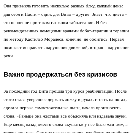
Она привыкла готовить несколько разных блюд каждый день:
для себя и Насти – одни, для Виты – другие. Знает, что диета –
это основное при таком сложном заболевании. И без
рекомендованных немецкими врачами бобат-терапии и терапии
по методу Кастильо Моралеса, конечно, не обойтись. Первая
помогает исправлять нарушения движений, вторая – нарушение
речи.
Важно продержаться без кризисов
За последний год Вита прошла три курса реабилитации. После
этого стала увереннее держать ложку в руках, стоять на ногах,
сделала первые самостоятельные шаги, начала произносить
слова. «Раньше она жестами все объясняла или издавала звуки.
Еще месяц назад вместо слова «кушать» у нее было «ам-ам», а
теперь «ку-ша». Сок она называла «шш», как будто из трубочки