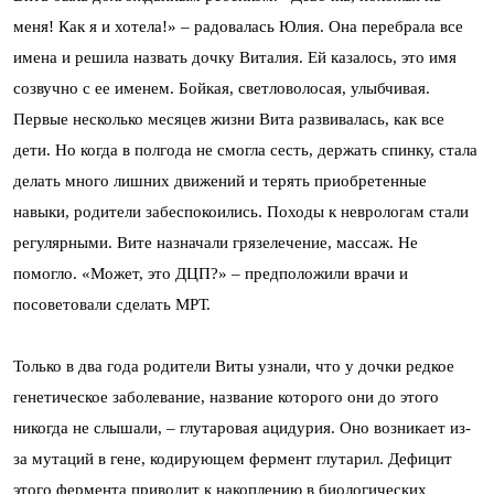
меня! Как я и хотела!» – радовалась Юлия. Она перебрала все
имена и решила назвать дочку Виталия. Ей казалось, это имя
созвучно с ее именем. Бойкая, светловолосая, улыбчивая.
Первые несколько месяцев жизни Вита развивалась, как все
дети. Но когда в полгода не смогла сесть, держать спинку, стала
делать много лишних движений и терять приобретенные
навыки, родители забеспокоились. Походы к неврологам стали
регулярными. Вите назначали грязелечение, массаж. Не
помогло. «Может, это ДЦП?» – предположили врачи и
посоветовали сделать МРТ.
Только в два года родители Виты узнали, что у дочки редкое
генетическое заболевание, название которого они до этого
никогда не слышали, – глутаровая ацидурия. Оно возникает из-
за мутаций в гене, кодирующем фермент глутарил. Дефицит
этого фермента приводит к накоплению в биологических