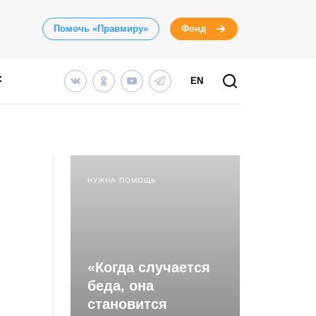
Помочь «Правмиру»
Фонд
EN
НУЖНА ПОМОЩЬ
«Когда случается
беда, она
становится