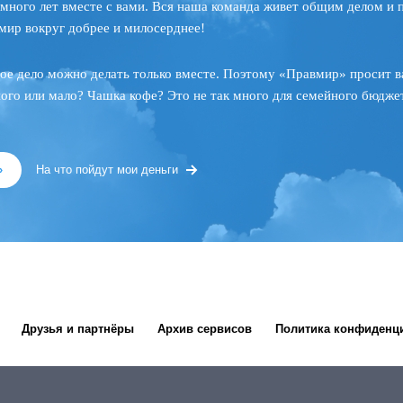
много лет вместе с вами. Вся наша команда живет общим делом и 
мир вокруг добрее и милосерднее!
ое дело можно делать только вместе. Поэтому «Правмир» просит в
ного или мало? Чашка кофе? Это не так много для семейного бюджет
»
На что пойдут мои деньги
Друзья и партнёры
Архив сервисов
Политика конфиденц