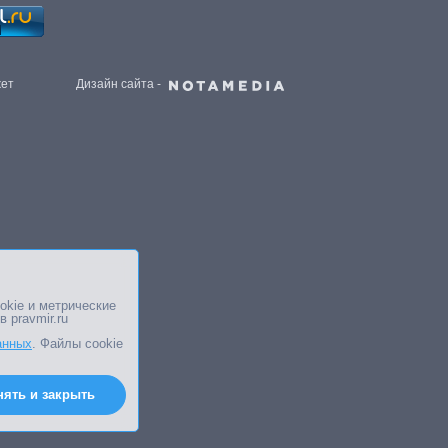
жет
Дизайн сайта -
okie и метрические
в pravmir.ru
анных
. Файлы cookie
нять и закрыть