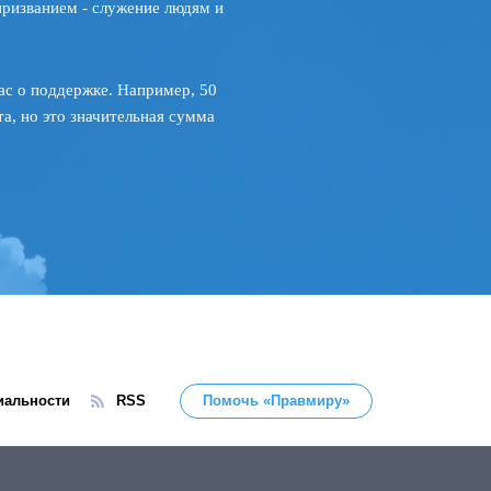
призванием - служение людям и
ас о поддержке. Например, 50
а, но это значительная сумма
иальности
RSS
Помочь «Правмиру»