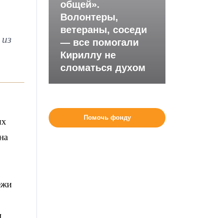
общей».
Волонтеры,
ветераны, соседи
 из
— все помогали
Кириллу не
сломаться духом
Помочь фонду
ых
на
ежи
и