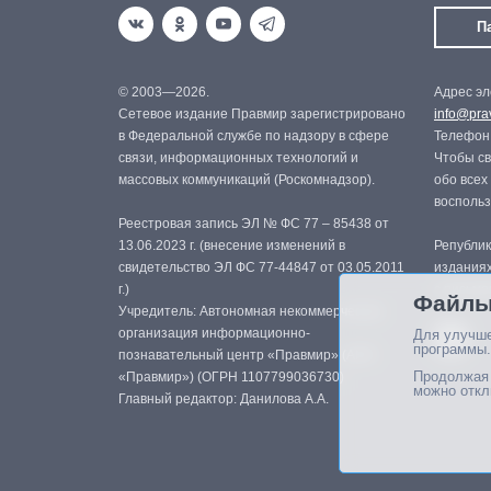
П
© 2003—2026.
Адрес эл
Сетевое издание Правмир зарегистрировано
info@prav
в Федеральной службе по надзору в сфере
Телефон:
связи, информационных технологий и
Чтобы св
массовых коммуникаций (Роскомнадзор).
обо всех
восполь
Реестровая запись ЭЛ № ФС 77 – 85438 от
13.06.2023 г. (внесение изменений в
Републик
свидетельство ЭЛ ФС 77-44847 от 03.05.2011
изданиях
г.)
с письме
Файлы
Учредитель: Автономная некоммерческая
организация информационно-
Для улучше
программы.
познавательный центр «Правмир» (АНО
Продолжая 
«Правмир») (ОГРН 1107799036730)
можно откл
Главный редактор: Данилова А.А.