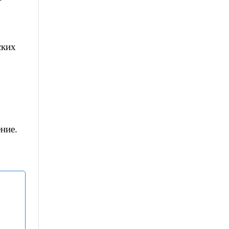
ских
ние.