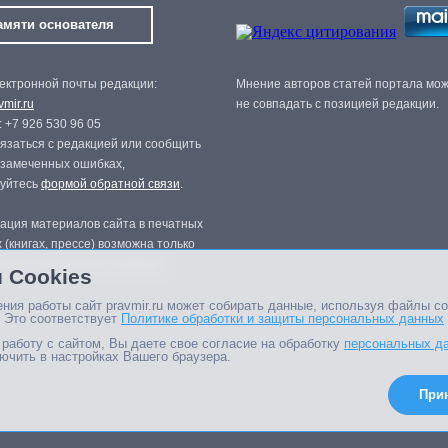
амяти основателя
ектронной почты редакции:
Мнение авторов статей портала мо
mir.ru
не совпадать с позицией редакции.
 +7 926 530 96 05
язаться с редакцией или сообщить
 замеченных ошибках,
зуйтесь
формой обратной связи
.
ация материалов сайта в печатных
 (книгах, прессе) возможна только
нного разрешения редакции.
 Cookies
ния работы сайт pravmir.ru может собирать данные, используя файлы co
 Это соответствует
Политике обработки и защиты персональных данных
работу с сайтом, Вы даете свое согласие на обработку
персональных д
ючить в настройках Вашего браузера.
При