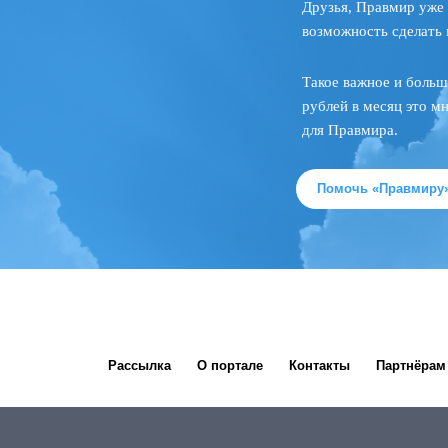
Друзья, Правмир уже 
возможность сделать 
Такое важное и больш
рублей в месяц это м
для Правмира.
Помочь «Правмиру
Рассылка
О портале
Контакты
Партнёрам