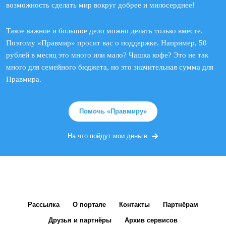
возможность сделать мир вокруг добрее и милосерднее!
Такое важное и большое дело можно делать только вместе.
Поэтому «Правмир» просит вас о поддержке. Например, 50
рублей в месяц это много или мало? Чашка кофе? Это не так
много для семейного бюджета, но это значительная сумма для
Правмира.
Помочь «Правмиру»
На что пойдут мои деньги
Рассылка
О портале
Контакты
Партнёрам
Друзья и партнёры
Архив сервисов