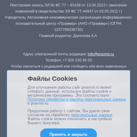
Реестровая запись ЭЛ № ФС 77 – 85438 от 13.06.2023 г. (внесение
изменений в свидетельство ЭЛ ФС 77-44847 от 03.05.2011 г.)
Учредитель: Автономная некоммерческая организация информационно-
познавательный центр «Правмир» (АНО «Правмир») (ОГРН
1107799036730)
Главный редактор: Данилова А.А.
Адрес электронной почты редакции:
info@pravmir.ru
Телефон: +7 926 530 96 05
Чтобы связаться с редакцией или сообщить обо всех замеченных
ошибках, воспользуйтесь
формой обратной связи
.
Файлы Cookies
Републикация материалов сайта в печатных изданиях (книгах, прессе)
Для улучшения работы сайт pravmir.ru может
возможна только с письменного разрешения редакции.
собирать данные, используя файлы cookie и
метрические программы. Это соответствует
Политике обработки и защиты персональных данных
в pravmir.ru
Продолжая работу с сайтом, Вы даете свое
согласие на обработку
персональных данных
.
Файлы cookie можно отключить в настройках
Мнение авторов статей портала может не совпадать с позицией
Вашего браузера.
редакции.
Принять и закрыть