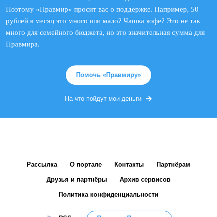
Поэтому «Правмир» просит вас о поддержке. Например, 50
рублей в месяц это много или мало? Чашка кофе? Это не так
много для семейного бюджета, но это значительная сумма для
Правмира.
Помочь «Правмиру»
На что пойдут мои деньги
Рассылка
О портале
Контакты
Партнёрам
Друзья и партнёры
Архив сервисов
Политика конфиденциальности