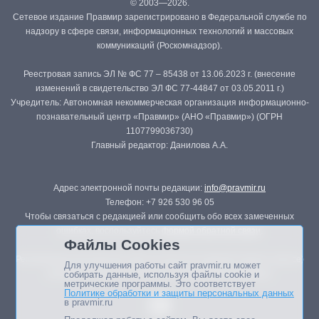
© 2003—2026.
Сетевое издание Правмир зарегистрировано в Федеральной службе по
надзору в сфере связи, информационных технологий и массовых
коммуникаций (Роскомнадзор).
Реестровая запись ЭЛ № ФС 77 – 85438 от 13.06.2023 г. (внесение
изменений в свидетельство ЭЛ ФС 77-44847 от 03.05.2011 г.)
Учредитель: Автономная некоммерческая организация информационно-
познавательный центр «Правмир» (АНО «Правмир») (ОГРН
1107799036730)
Главный редактор: Данилова А.А.
Адрес электронной почты редакции:
info@pravmir.ru
Телефон: +7 926 530 96 05
Чтобы связаться с редакцией или сообщить обо всех замеченных
ошибках, воспользуйтесь
формой обратной связи
.
Файлы Cookies
Републикация материалов сайта в печатных изданиях (книгах, прессе)
Для улучшения работы сайт pravmir.ru может
возможна только с письменного разрешения редакции.
собирать данные, используя файлы cookie и
метрические программы. Это соответствует
Политике обработки и защиты персональных данных
в pravmir.ru