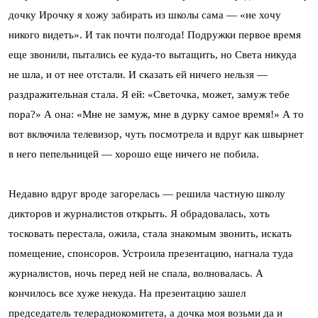
дочку Ирочку я хожу забирать из школы сама — «не хочу
никого видеть». И так почти полгода! Подружки первое время
еще звонили, пытались ее куда-то вытащить, но Света никуда
не шла, и от нее отстали. И сказать ей ничего нельзя —
раздражительная стала. Я ей: «Светочка, может, замуж тебе
пора?» А она: «Мне не замуж, мне в дурку самое время!» А то
вот включила телевизор, чуть посмотрела и вдруг как швырнет
в него пепельницей — хорошо еще ничего не побила.
Недавно вдруг вроде загорелась — решила частную школу
дикторов и журналистов открыть. Я обрадовалась, хоть
тосковать перестала, ожила, стала знакомым звонить, искать
помещение, спонсоров. Устроила презентацию, нагнала туда
журналистов, ночь перед ней не спала, волновалась. А
кончилось все хуже некуда. На презентацию зашел
председатель телерадиокомитета, а дочка моя возьми да и