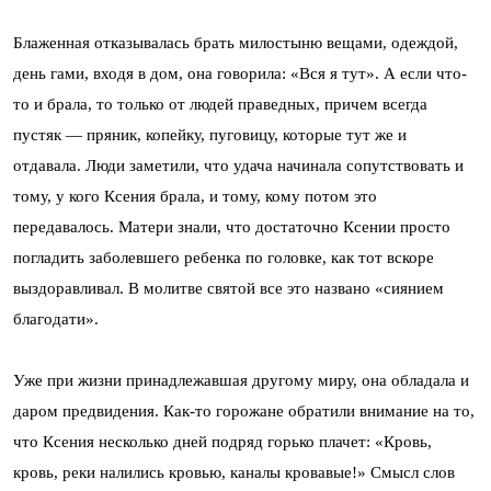
Блаженная отказывалась брать милостыню вещами, одеждой,
день гами, входя в дом, она говорила: «Вся я тут». А если что-
то и брала, то только от людей праведных, причем всегда
пустяк — пряник, копейку, пуговицу, которые тут же и
отдавала. Люди заметили, что удача начинала сопутствовать и
тому, у кого Ксения брала, и тому, кому потом это
передавалось. Матери знали, что достаточно Ксении просто
погладить заболевшего ребенка по головке, как тот вскоре
выздоравливал. В молитве святой все это названо «сиянием
благодати».
Уже при жизни принадлежавшая другому миру, она обладала и
даром предвидения. Как-то горожане обратили внимание на то,
что Ксения несколько дней подряд горько плачет: «Кровь,
кровь, реки налились кровью, каналы кровавые!» Смысл слов