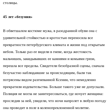
столицы.
45 лет «безумия»
В обветшалом костюме мужа, в разодранной обуви она с
удивительной стойкостью и кротостью переносила все
превратности петербургского климата и жизни под открытым
небом. Только раз ее видели в гневе, когда жестокость
мальчишек, закидывавших ее камнями и комьями грязи,
перешла все пределы. Свидетели безобразной сцены, сначала
безучастно наблюдавшие за происходящим, были так
потрясены видом разгневанной Ксении, что немедленно
прекратили издевательства. Больше такого уже не допускали.
Полиция не могла не заинтересоваться, где ночует женщина:
проследив за ней, увидели, что ночи напролет в любую погоду
она проводит в поле в коленопреклоненной молитве.