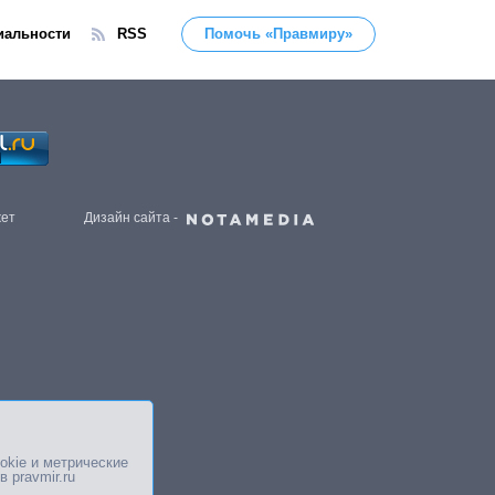
иальности
RSS
Помочь «Правмиру»
жет
Дизайн сайта -
okie и метрические
в pravmir.ru