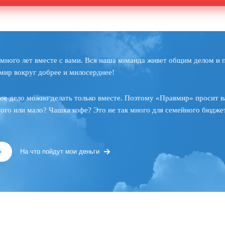
много лет вместе с вами. Вся наша команда живет общим делом и 
мир вокруг добрее и милосерднее!
ое дело можно делать только вместе. Поэтому «Правмир» просит в
ного или мало? Чашка кофе? Это не так много для семейного бюджет
»
На что пойдут мои деньги