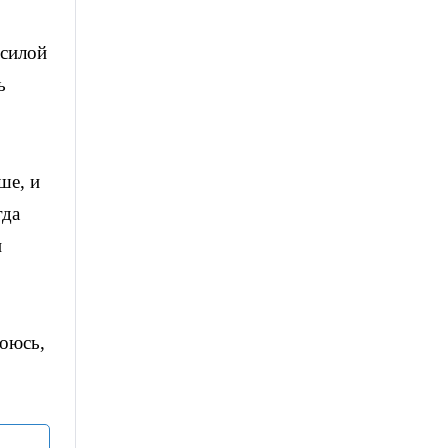
 силой
ь
ше, и
гда
и
боюсь,