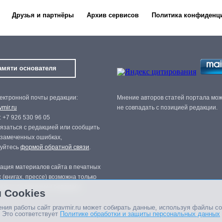
Друзья и партнёры
Архив сервисов
Политика конфиденц
амяти основателя
ектронной почты редакции:
Мнение авторов статей портала мо
mir.ru
не совпадать с позицией редакции.
 +7 926 530 96 05
язаться с редакцией или сообщить
 замеченных ошибках,
зуйтесь
формой обратной связи
.
ация материалов сайта в печатных
 (книгах, прессе) возможна только
нного разрешения редакции.
 Cookies
ния работы сайт pravmir.ru может собирать данные, используя файлы co
 Это соответствует
Политике обработки и защиты персональных данных