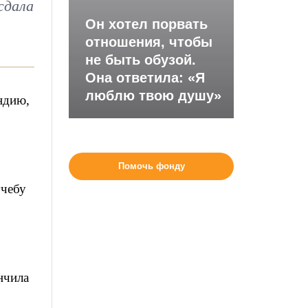
сдала
Он хотел порвать
отношения, чтобы
не быть обузой.
Она ответила: «Я
люблю твою душу»
ндию,
Помочь фонду
учебу
нчила