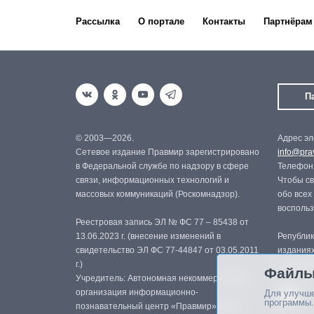
Рассылка
О портале
Контакты
Партнёрам
П
© 2003—2026.
Адрес эл
Сетевое издание Правмир зарегистрировано
info@prav
в Федеральной службе по надзору в сфере
Телефон:
связи, информационных технологий и
Чтобы св
массовых коммуникаций (Роскомнадзор).
обо всех
восполь
Реестровая запись ЭЛ № ФС 77 – 85438 от
13.06.2023 г. (внесение изменений в
Републик
свидетельство ЭЛ ФС 77-44847 от 03.05.2011
изданиях
г.)
с письме
Файлы
Учредитель: Автономная некоммерческая
организация информационно-
Для улучше
программы.
познавательный центр «Правмир» (АНО