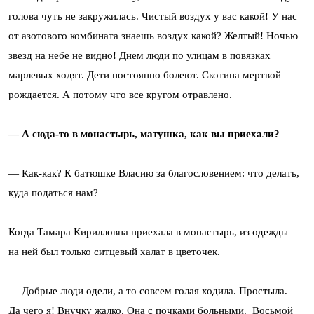
голова чуть не закружилась. Чистый воздух у вас какой! У нас
от азотового комбината знаешь воздух какой? Желтый! Ночью
звезд на небе не видно! Днем люди по улицам в повязках
марлевых ходят. Дети постоянно болеют. Скотина мертвой
рождается. А потому что все кругом отравлено.
— А сюда-то в монастырь, матушка, как вы приехали?
— Как-как? К батюшке Власию за благословением: что делать,
куда податься нам?
Когда Тамара Кирилловна приехала в монастырь, из одежды
на ней был только ситцевый халат в цветочек.
— Добрые люди одели, а то совсем голая ходила. Простыла.
Да чего я! Внучку жалко. Она с почками больными. Восьмой