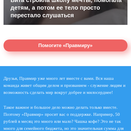
Вита строила школу мечты, помогала
детям, а потом ее тело просто
перестало слушаться
Помогите «Правмиру»
Друзья, Правмир уже много лет вместе с вами. Вся наша
команда живет общим делом и призванием - служение людям и
возможность сделать мир вокруг добрее и милосерднее!
Такое важное и большое дело можно делать только вместе.
Поэтому «Правмир» просит вас о поддержке. Например, 50
рублей в месяц это много или мало? Чашка кофе? Это не так
много для семейного бюджета, но это значительная сумма для