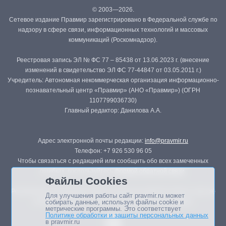
© 2003—2026.
Сетевое издание Правмир зарегистрировано в Федеральной службе по
надзору в сфере связи, информационных технологий и массовых
коммуникаций (Роскомнадзор).
Реестровая запись ЭЛ № ФС 77 – 85438 от 13.06.2023 г. (внесение
изменений в свидетельство ЭЛ ФС 77-44847 от 03.05.2011 г.)
Учредитель: Автономная некоммерческая организация информационно-
познавательный центр «Правмир» (АНО «Правмир») (ОГРН
1107799036730)
Главный редактор: Данилова А.А.
Адрес электронной почты редакции:
info@pravmir.ru
Телефон: +7 926 530 96 05
Чтобы связаться с редакцией или сообщить обо всех замеченных
ошибках, воспользуйтесь
формой обратной связи
.
Файлы Cookies
Републикация материалов сайта в печатных изданиях (книгах, прессе)
Для улучшения работы сайт pravmir.ru может
возможна только с письменного разрешения редакции.
собирать данные, используя файлы cookie и
метрические программы. Это соответствует
Политике обработки и защиты персональных данных
в pravmir.ru