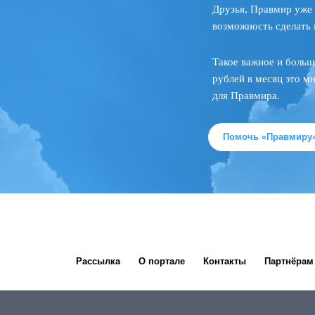
Друзья, Правмир уже 
возможность сделать 
Такое важное и больш
рублей в месяц это м
для Правмира.
Помочь «Правмиру
Рассылка
О портале
Контакты
Партнёрам