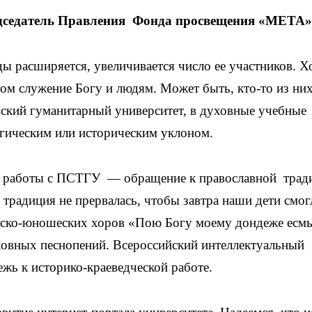
едседатель Правления Фонда просвещения «МЕТА»
ы расширяется, увеличивается число ее участников. Х
лом служение Богу и людям. Может быть, кто-то из ни
ский гуманитарный университет, в духовные учебные
логическим или историческим уклоном.
й работы с ПСТГУ — обращение к православной трад
 традиция не прервалась, чтобы завтра наши дети смог
етско-юношеских хоров «Пою Богу моему дондеже есм
овных песнопений. Всероссийский интеллектуальный
жь к историко-краеведческой работе.