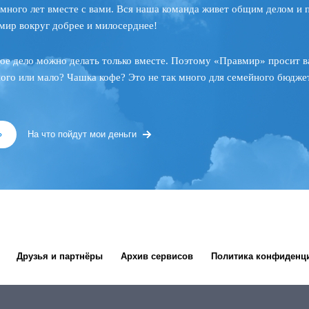
много лет вместе с вами. Вся наша команда живет общим делом и 
мир вокруг добрее и милосерднее!
ое дело можно делать только вместе. Поэтому «Правмир» просит в
ного или мало? Чашка кофе? Это не так много для семейного бюджет
»
На что пойдут мои деньги
Друзья и партнёры
Архив сервисов
Политика конфиденц