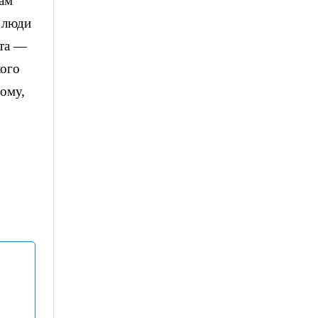
нам
 люди
ета —
кого
ому,