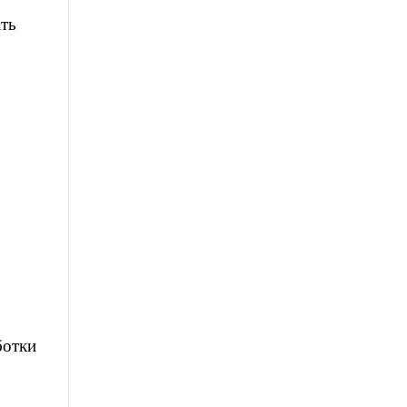
ть
ботки