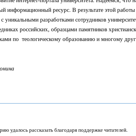
итие интернет-портала университета. Надеемся, что 
ный информационный ресурс. В результате этой работы
я с уникальными разработками сотрудников университ
едниках российских, образцами памятников христианс
ками по теологическому образованию и многому друг
онина
орию удалось рассказать благодаря поддержке читателей.