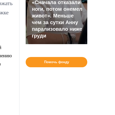
«Сначала отказали
ржать
ноги, потом онемел
ржке
живот». Меньше
чем за сутки Анну
парализовало ниже
груди
й
учению
Помочь фонду
в