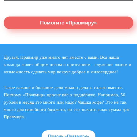
Помогите «Правмиру»
Друзья, Правмир уже много лет вместе с вами. Вся наша
команда живет общим делом и призванием - служение людям и
возможность сделать мир вокруг добрее и милосерднее!
Такое важное и большое дело можно делать только вместе.
Поэтому «Правмир» просит вас о поддержке. Например, 50
рублей в месяц это много или мало? Чашка кофе? Это не так
много для семейного бюджета, но это значительная сумма для
Правмира.
Помочь «Правмиру»