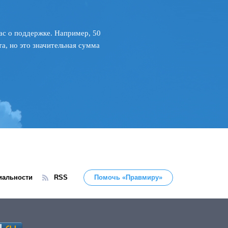
ас о поддержке. Например, 50
а, но это значительная сумма
иальности
RSS
Помочь «Правмиру»