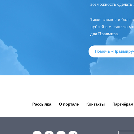
возможность сделать 
Такое важное и больш
рублей в месяц это м
для Правмира.
Помочь «Правмиру
Рассылка
О портале
Контакты
Партнёрам