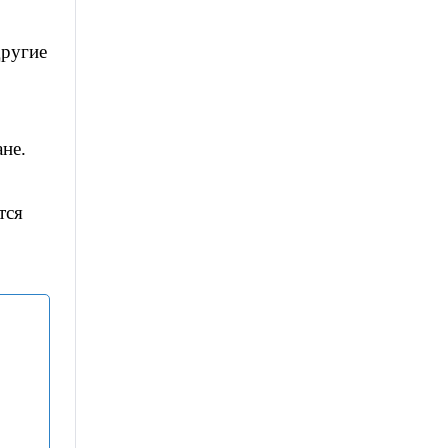
другие
не.
тся