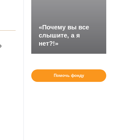
«Почему вы все
слышите, а я
нет?!»
о
Помочь фонду