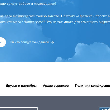
мир вокруг добрее и милосерднее!
ое дело можно делать только вместе. Поэтому «Правмир» просит в
ного или мало? Чашка кофе? Это не так много для семейного бюджет
»
На что пойдут мои деньги
Друзья и партнёры
Архив сервисов
Политика конфиденц