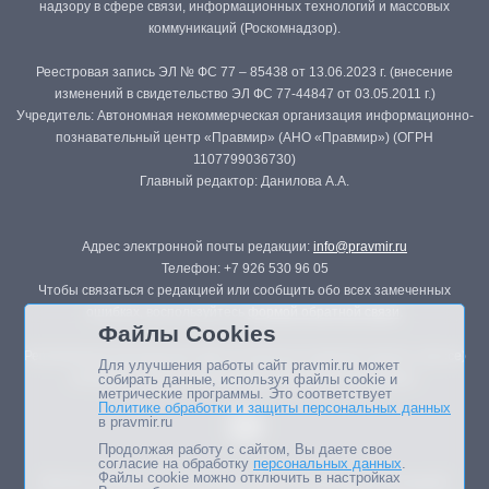
надзору в сфере связи, информационных технологий и массовых
коммуникаций (Роскомнадзор).
Реестровая запись ЭЛ № ФС 77 – 85438 от 13.06.2023 г. (внесение
изменений в свидетельство ЭЛ ФС 77-44847 от 03.05.2011 г.)
Учредитель: Автономная некоммерческая организация информационно-
познавательный центр «Правмир» (АНО «Правмир») (ОГРН
1107799036730)
Главный редактор: Данилова А.А.
Адрес электронной почты редакции:
info@pravmir.ru
Телефон: +7 926 530 96 05
Чтобы связаться с редакцией или сообщить обо всех замеченных
ошибках, воспользуйтесь
формой обратной связи
.
Файлы Cookies
Републикация материалов сайта в печатных изданиях (книгах, прессе)
Для улучшения работы сайт pravmir.ru может
возможна только с письменного разрешения редакции.
собирать данные, используя файлы cookie и
метрические программы. Это соответствует
Политике обработки и защиты персональных данных
в pravmir.ru
Продолжая работу с сайтом, Вы даете свое
согласие на обработку
персональных данных
.
Файлы cookie можно отключить в настройках
Мнение авторов статей портала может не совпадать с позицией