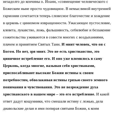
незадолго до кончины о. Иоанн, «совмещение человеческого с
Божеским ныне просто чудовищное. В немыслимой внутренней
гармонии сочетается теперь словесное благочестие и хождение
в церковь с цинизмом извращенности. Ужасающее пустословие,
клевета, лукавство, ложь, фальшивость, себялюбие и беззаконие
сожительства уживаются в совести многих с воздыханиями,
плачем и принятием Святых Таин.
И мнит человек, что он с
Богом. Но нет, зря мнит. Это не есть христианство, это
циничное истребление его. И оно уже вломилось в саму
Церковь, когда многие, называя себя христианами,
приспосабливают высокие Божии истины к своим
потребностям, обволакивая истины грязью своего земного
понимания и чувствования. Это не возрождение духа
христианского в нашем мире – это его истребление.
И какой
ответ дадут кощунники, что смешали истину с ложью, дела
диавольские делая и ими попирая святыни Божии, к коим