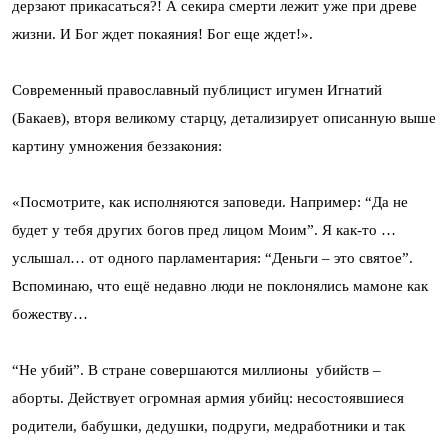
дерзают прикасаться?! А секира смерти лежит уже при древе
жизни. И Бог ждет покаяния! Бог еще ждет!».
Современный православный публицист игумен Игнатий
(Бакаев), вторя великому старцу, детализирует описанную выше
картину умножения беззакония:
«Посмотрите, как исполняются заповеди. Например: “Да не
будет у тебя других богов пред лицом Моим”. Я как-то …
услышал… от одного парламентария: “Деньги – это святое”.
Вспоминаю, что ещё недавно люди не поклонялись мамоне как
божеству…
“Не убий”. В стране совершаются миллионы убийств –
аборты. Действует огромная армия убийц: несостоявшиеся
родители, бабушки, дедушки, подруги, медработники и так