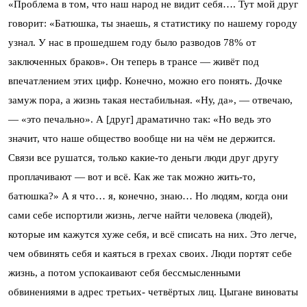
«Проблема в том, что наш народ не видит себя…. Тут мой друг
говорит: «Батюшка, ты знаешь, я статистику по нашему городу
узнал. У нас в прошедшем году было разводов 78% от
заключенных браков». Он теперь в трансе — живёт под
впечатлением этих цифр. Конечно, можно его понять. Дочке
замуж пора, а жизнь такая нестабильная. «Ну, да», — отвечаю,
— «это печально». А [друг] драматично так: «Но ведь это
значит, что наше общество вообще ни на чём не держится.
Связи все рушатся, только какие-то деньги люди друг другу
проплачивают — вот и всё. Как же так можно жить-то,
батюшка?» А я что… я, конечно, знаю… Но людям, когда они
сами себе испортили жизнь, легче найти человека (людей),
которые им кажутся хуже себя, и всё списать на них. Это легче,
чем обвинять себя и каяться в грехах своих. Люди портят себе
жизнь, а потом успокаивают себя бессмысленными
обвинениями в адрес третьих- четвёртых лиц. Цыгане виноваты