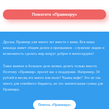
Помогите «Правмиру»
Друзья, Правмир уже много лет вместе с вами. Вся наша
команда живет общим делом и призванием - служение людям и
возможность сделать мир вокруг добрее и милосерднее!
Такое важное и большое дело можно делать только вместе.
Поэтому «Правмир» просит вас о поддержке. Например, 50
рублей в месяц это много или мало? Чашка кофе? Это не так
много для семейного бюджета, но это значительная сумма для
Правмира.
Помочь «Правмиру»