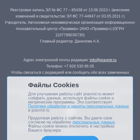
Реестровая запись ЭЛ № ФС 77 – 85438 от 13.06.2023 г. (внесение
изменений в свидетельство ЭЛ ФС 77-44847 от 03.05.2011 г.)
Учредитель: Автономная некоммерческая организация информационно-
познавательный центр «Правмир» (АНО «Правмир») (ОГРН
1107799036730)
Главный редактор: Данилова А.А.
Адрес электронной почты редакции:
info@pravmir.ru
Телефон: +7 926 530 96 05
Чтобы связаться с редакцией или сообщить обо всех замеченных
ошибках, воспользуйтесь
формой обратной связи
.
Файлы Cookies
Републикация материалов сайта в печатных изданиях (книгах, прессе)
Для улучшения работы сайт pravmir.ru может
возможна только с письменного разрешения редакции.
собирать данные, используя файлы cookie и
метрические программы. Это соответствует
Политике обработки и защиты персональных данных
в pravmir.ru
Продолжая работу с сайтом, Вы даете свое
согласие на обработку
персональных данных
.
Файлы cookie можно отключить в настройках
Мнение авторов статей портала может не совпадать с позицией
Вашего браузера.
редакции.