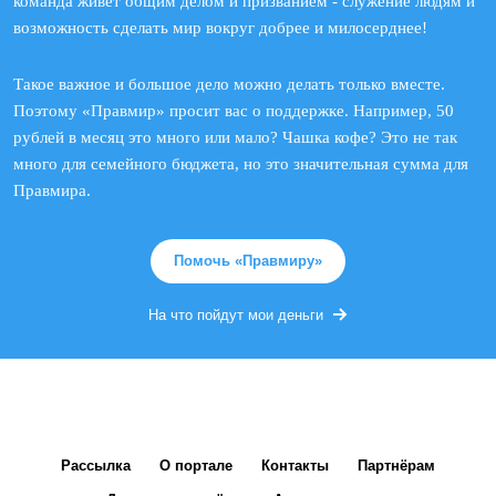
команда живет общим делом и призванием - служение людям и
возможность сделать мир вокруг добрее и милосерднее!
Такое важное и большое дело можно делать только вместе.
Поэтому «Правмир» просит вас о поддержке. Например, 50
рублей в месяц это много или мало? Чашка кофе? Это не так
много для семейного бюджета, но это значительная сумма для
Правмира.
Помочь «Правмиру»
На что пойдут мои деньги
Рассылка
О портале
Контакты
Партнёрам