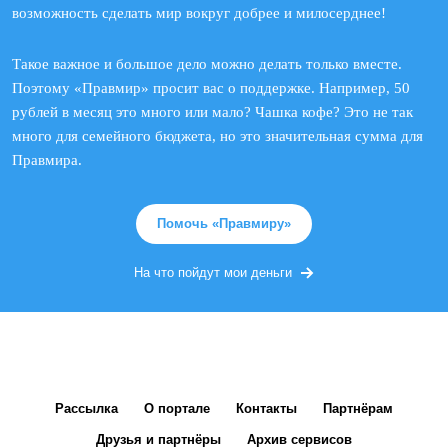
возможность сделать мир вокруг добрее и милосерднее!
Такое важное и большое дело можно делать только вместе.
Поэтому «Правмир» просит вас о поддержке. Например, 50
рублей в месяц это много или мало? Чашка кофе? Это не так
много для семейного бюджета, но это значительная сумма для
Правмира.
Помочь «Правмиру»
На что пойдут мои деньги
Рассылка
О портале
Контакты
Партнёрам
Друзья и партнёры
Архив сервисов