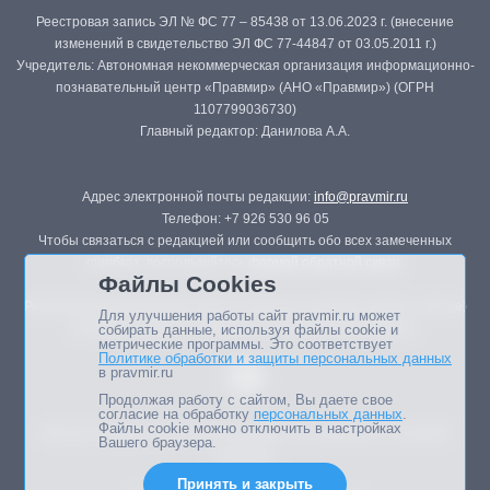
Реестровая запись ЭЛ № ФС 77 – 85438 от 13.06.2023 г. (внесение
изменений в свидетельство ЭЛ ФС 77-44847 от 03.05.2011 г.)
Учредитель: Автономная некоммерческая организация информационно-
познавательный центр «Правмир» (АНО «Правмир») (ОГРН
1107799036730)
Главный редактор: Данилова А.А.
Адрес электронной почты редакции:
info@pravmir.ru
Телефон: +7 926 530 96 05
Чтобы связаться с редакцией или сообщить обо всех замеченных
ошибках, воспользуйтесь
формой обратной связи
.
Файлы Cookies
Републикация материалов сайта в печатных изданиях (книгах, прессе)
Для улучшения работы сайт pravmir.ru может
возможна только с письменного разрешения редакции.
собирать данные, используя файлы cookie и
метрические программы. Это соответствует
Политике обработки и защиты персональных данных
в pravmir.ru
Продолжая работу с сайтом, Вы даете свое
согласие на обработку
персональных данных
.
Файлы cookie можно отключить в настройках
Мнение авторов статей портала может не совпадать с позицией
Вашего браузера.
редакции.
Принять и закрыть