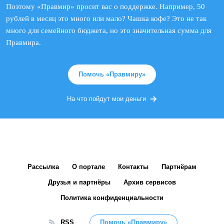
Поэтому «Правмир» просит вас о поддержке. Например, 50
рублей в месяц это много или мало? Чашка кофе? Это не так
много для семейного бюджета, но это значительная сумма для
Правмира.
Помочь «Правмиру»
На что пойдут мои деньги
Рассылка
О портале
Контакты
Партнёрам
Друзья и партнёры
Архив сервисов
Политика конфиденциальности
RSS
Помочь «Правмиру»