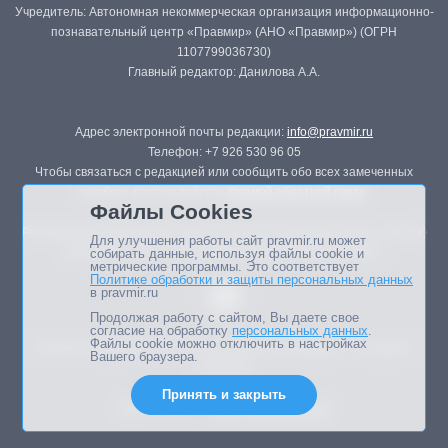
Учредитель: Автономная некоммерческая организация информационно-
познавательный центр «Правмир» (АНО «Правмир») (ОГРН
1107799036730)
Главный редактор: Данилова А.А.
Адрес электронной почты редакции:
info@pravmir.ru
Телефон: +7 926 530 96 05
Чтобы связаться с редакцией или сообщить обо всех замеченных
ошибках, воспользуйтесь
формой обратной связи
.
Файлы Cookies
Републикация материалов сайта в печатных изданиях (книгах, прессе)
Для улучшения работы сайт pravmir.ru может
возможна только с письменного разрешения редакции.
собирать данные, используя файлы cookie и
метрические программы. Это соответствует
Политике обработки и защиты персональных данных
в pravmir.ru
Продолжая работу с сайтом, Вы даете свое
согласие на обработку
персональных данных
.
Файлы cookie можно отключить в настройках
Мнение авторов статей портала может не совпадать с позицией
Вашего браузера.
редакции.
Принять и закрыть
Дизайн сайта -