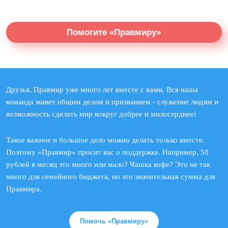
Помогите «Правмиру»
Друзья, Правмир уже много лет вместе с вами. Вся наша
команда живет общим делом и призванием - служение людям и
возможность сделать мир вокруг добрее и милосерднее!
Такое важное и большое дело можно делать только вместе.
Поэтому «Правмир» просит вас о поддержке. Например, 50
рублей в месяц это много или мало? Чашка кофе? Это не так
много для семейного бюджета, но это значительная сумма для
Правмира.
Помочь «Правмиру»