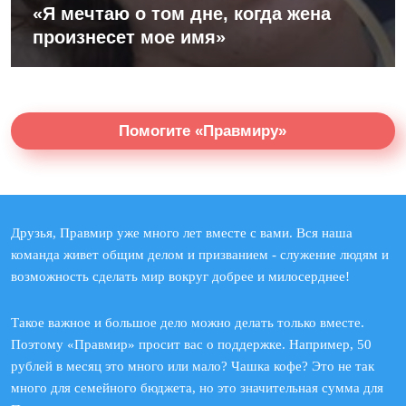
«Я мечтаю о том дне, когда жена
произнесет мое имя»
Помогите «Правмиру»
Друзья, Правмир уже много лет вместе с вами. Вся наша
команда живет общим делом и призванием - служение людям и
возможность сделать мир вокруг добрее и милосерднее!
Такое важное и большое дело можно делать только вместе.
Поэтому «Правмир» просит вас о поддержке. Например, 50
рублей в месяц это много или мало? Чашка кофе? Это не так
много для семейного бюджета, но это значительная сумма для