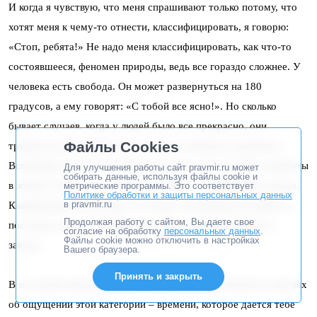
И когда я чувствую, что меня спрашивают только потому, что
хотят меня к чему-то отнести, классифицировать, я говорю:
«Стоп, ребята!» Не надо меня классифицировать, как что-то
состоявшееся, феномен природы, ведь все гораздо сложнее. У
человека есть свобода. Он может развернуться на 180
градусов, а ему говорят: «С тобой все ясно!». Но сколько
бывает случаев, когда у людей было все прекрасно, они
Файлы Cookies
трудности преодолевали, а потом все ломалось, рушилось.
Вспомним того же Ноя. Куда все делось? Это трудные моменты
Для улучшения работы сайт pravmir.ru может
собирать данные, используя файлы cookie и
в жизни. Сказать, что что-то состоялось – совершенно нельзя.
метрические программы. Это соответствует
Политике обработки и защиты персональных данных
в pravmir.ru
Каждый день я чувствую, что может потребоваться какой-то
Продолжая работу с сайтом, Вы даете свое
поступок, какое-то напряжение, какое-то размышление и
согласие на обработку
персональных данных
.
Файлы cookie можно отключить в настройках
завтра…
Вашего браузера.
Принять и закрыть
В последнее время мы часто с супругой пересекаемся в мыслях
об ощущении этой категории – времени, которое дается тебе