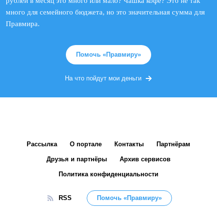
рублей в месяц это много или мало? Чашка кофе? Это не так
много для семейного бюджета, но это значительная сумма для
Правмира.
Помочь «Правмиру»
На что пойдут мои деньги
Рассылка
О портале
Контакты
Партнёрам
Друзья и партнёры
Архив сервисов
Политика конфиденциальности
RSS
Помочь «Правмиру»