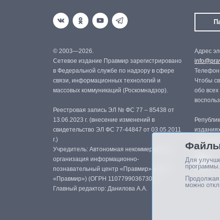
П
© 2003—2026.
Адрес эл
Сетевое издание Правмир зарегистрировано
info@prav
в Федеральной службе по надзору в сфере
Телефон:
связи, информационных технологий и
Чтобы св
массовых коммуникаций (Роскомнадзор).
обо всех
восполь
Реестровая запись ЭЛ № ФС 77 – 85438 от
13.06.2023 г. (внесение изменений в
Републик
свидетельство ЭЛ ФС 77-44847 от 03.05.2011
изданиях
г.)
с письме
Файлы
Учредитель: Автономная некоммерческая
организация информационно-
Для улучше
программы.
познавательный центр «Правмир» (АНО
Продолжая 
«Правмир») (ОГРН 1107799036730)
можно откл
Главный редактор: Данилова А.А.