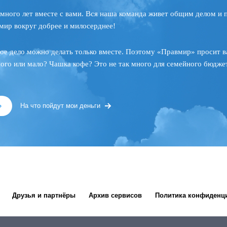
много лет вместе с вами. Вся наша команда живет общим делом и 
мир вокруг добрее и милосерднее!
ое дело можно делать только вместе. Поэтому «Правмир» просит в
ного или мало? Чашка кофе? Это не так много для семейного бюджет
»
На что пойдут мои деньги
Друзья и партнёры
Архив сервисов
Политика конфиденц