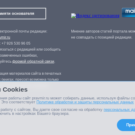
амяти основателя
ектронной почты редакции:
Мнение авторов статей портала мо
mir.ru
не совпадать с позицией редакции.
 +7 926 530 96 05
язаться с редакцией или сообщить
 замеченных ошибках,
зуйтесь
формой обратной связи
.
ация материалов сайта в печатных
 (книгах, прессе) возможна только
нного разрешения редакции.
 Cookies
ния работы сайт pravmir.ru может собирать данные, используя файлы co
 Это соответствует
Политике обработки и защиты персональных данных
работу с сайтом, Вы даете свое согласие на обработку
персональных д
ючить в настройках Вашего браузера.
При