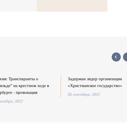
хия: Транспаранты о
Задержан лидер организации
ильде" на крестном ходе в
«Христианское государство»
рбурге - провокация
20 сентября, 2017
ентября, 2017