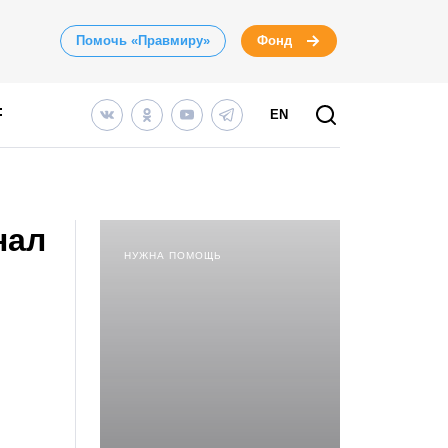
Помочь «Правмиру»
Фонд
EN
нал
НУЖНА ПОМОЩЬ