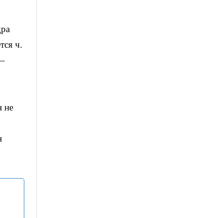
дра
тся ч.
 –
н не
н