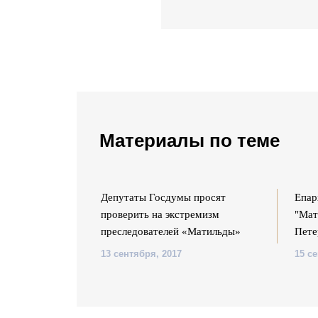
Материалы по теме
ганизации
Депутаты Госдумы просят
Епар
ударство»
проверить на экстремизм
"Мат
преследователей «Матильды»
Пете
13 сентября, 2017
15 с