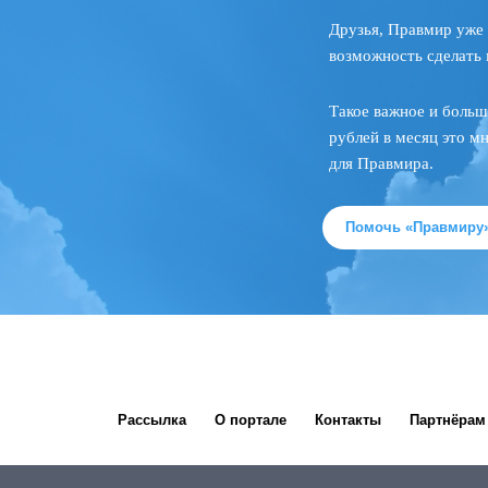
Друзья, Правмир уже 
возможность сделать 
Такое важное и больш
рублей в месяц это м
для Правмира.
Помочь «Правмиру
Рассылка
О портале
Контакты
Партнёрам