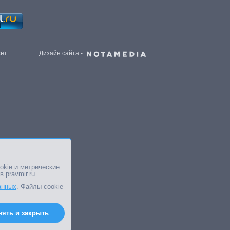
жет
Дизайн сайта -
okie и метрические
в pravmir.ru
анных
. Файлы cookie
нять и закрыть