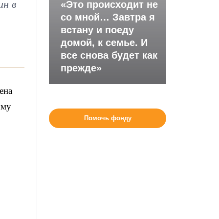
ин в
«Это происходит не
со мной… Завтра я
встану и поеду
домой, к семье. И
все снова будет как
прежде»
ена
ому
Помочь фонду