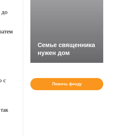
 до
затем
Семье священника
нужен дом
о с
Помочь фонду
 так