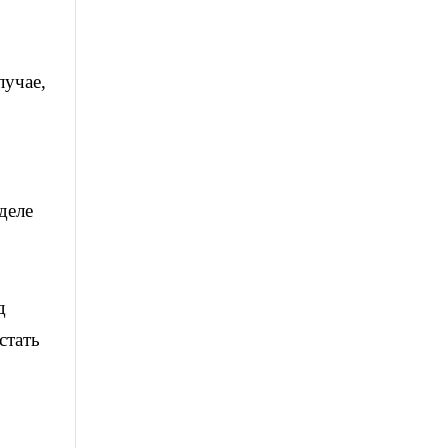
лучае,
деле
д
стать