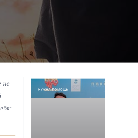
 не
НУЖНА ПОМОЩЬ
й
ебя: