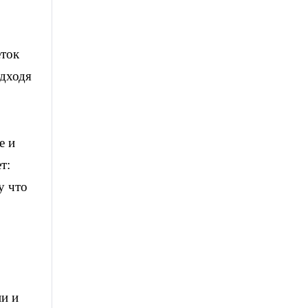
еток
одходя
е и
т:
у что
ии и