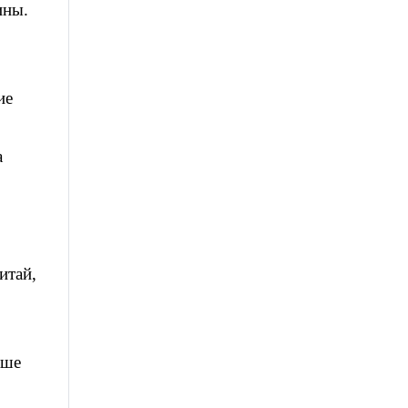
ины.
ие
а
итай,
аше