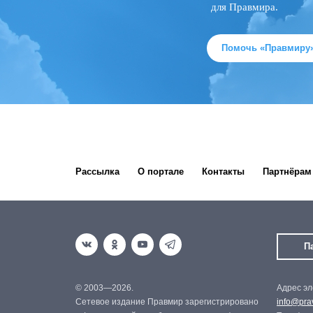
для Правмира.
Помочь «Правмиру
Рассылка
О портале
Контакты
Партнёрам
П
© 2003—2026.
Адрес эл
Сетевое издание Правмир зарегистрировано
info@prav