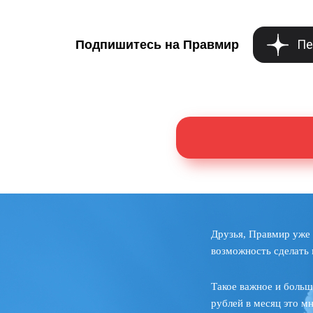
Пе
Подпишитесь на Правмир
Друзья, Правмир уже 
возможность сделать 
Такое важное и больш
рублей в месяц это м