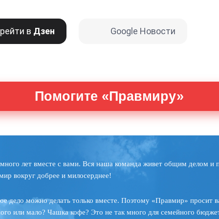
рейти в
Дзен
Google Новости
Помогите «Правмиру»
много лет вместе с вами. Вся наша команда живет общим делом и 
мир вокруг добрее и милосерднее!
ое дело можно делать только вместе. Поэтому «Правмир» просит в
ного или мало? Чашка кофе? Это не так много для семейного бюджет