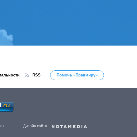
иальности
RSS
Помочь «Правмиру»
жет
Дизайн сайта -