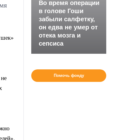
Во время операции
имя
в голове Гоши
забыли салфетку,
он едва не умер от
отека мозга и
ушек»
сепсиса
Помочь фонду
 не
х
ожно
елей».