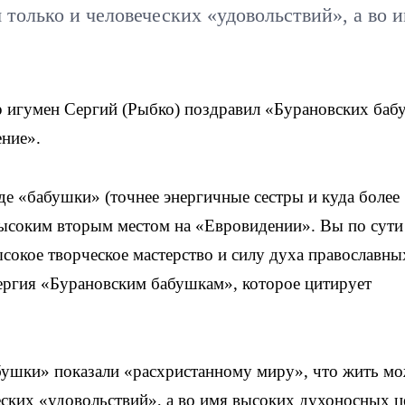
 только и человеческих «удовольствий», а во 
 игумен Сергий (Рыбко) поздравил «Бурановских баб
ение».
де «бабушки» (точнее энергичные сестры и куда более
высоким вторым местом на «Евровидении». Вы по сути
ысокое творческое мастерство и силу духа православны
ергия «Бурановским бабушкам», которое цитирует
бушки» показали «расхристанному миру», что жить м
еских «удовольствий», а во имя высоких духоносных ц