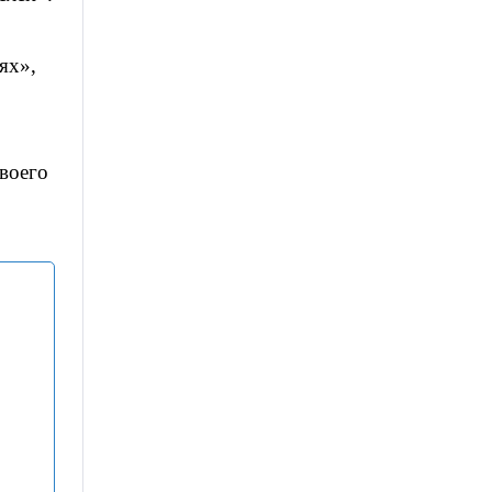
ях»,
воего