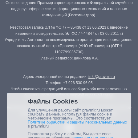
Сетевое издание Правмир зарегистрировано в Федеральной службе по
надзору в сфере связи, информационных технологий и массовых
коммуникаций (Роскомнадзор).
Реестровая запись ЭЛ № ФС 77 – 85438 от 13.06.2023 г. (внесение
изменений в свидетельство ЭЛ ФС 77-44847 от 03.05.2011 г.)
Учредитель: Автономная некоммерческая организация информационно-
познавательный центр «Правмир» (АНО «Правмир») (ОГРН
1107799036730)
Главный редактор: Данилова А.А.
Адрес электронной почты редакции:
info@pravmir.ru
Телефон: +7 926 530 96 05
Чтобы связаться с редакцией или сообщить обо всех замеченных
ошибках, воспользуйтесь
формой обратной связи
.
Файлы Cookies
Републикация материалов сайта в печатных изданиях (книгах, прессе)
Для улучшения работы сайт pravmir.ru может
возможна только с письменного разрешения редакции.
собирать данные, используя файлы cookie и
метрические программы. Это соответствует
Политике обработки и защиты персональных данных
в pravmir.ru
Продолжая работу с сайтом, Вы даете свое
согласие на обработку
персональных данных
.