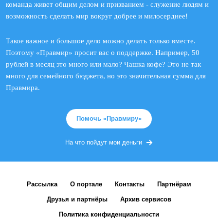
команда живет общим делом и призванием - служение людям и
возможность сделать мир вокруг добрее и милосерднее!
Такое важное и большое дело можно делать только вместе.
Поэтому «Правмир» просит вас о поддержке. Например, 50
рублей в месяц это много или мало? Чашка кофе? Это не так
много для семейного бюджета, но это значительная сумма для
Правмира.
Помочь «Правмиру»
На что пойдут мои деньги
Рассылка
О портале
Контакты
Партнёрам
Друзья и партнёры
Архив сервисов
Политика конфиденциальности