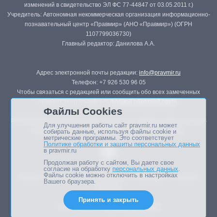
изменений в свидетельство ЭЛ ФС 77-44847 от 03.05.2011 г.)
Учредитель: Автономная некоммерческая организация информационно-
познавательный центр «Правмир» (АНО «Правмир») (ОГРН
1107799036730)
Главный редактор: Данилова А.А.
Адрес электронной почты редакции:
info@pravmir.ru
Телефон: +7 926 530 96 05
Чтобы связаться с редакцией или сообщить обо всех замеченных
ошибках, воспользуйтесь
формой обратной связи
.
Файлы Cookies
Републикация материалов сайта в печатных изданиях (книгах, прессе)
Для улучшения работы сайт pravmir.ru может
возможна только с письменного разрешения редакции.
собирать данные, используя файлы cookie и
метрические программы. Это соответствует
Политике обработки и защиты персональных данных
в pravmir.ru
Продолжая работу с сайтом, Вы даете свое
согласие на обработку
персональных данных
.
Файлы cookie можно отключить в настройках
Мнение авторов статей портала может не совпадать с позицией
Вашего браузера.
редакции.
Принять и закрыть
Дизайн сайта -