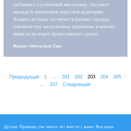
публицист и успешный миссионер. Он умеет
завладеть вниманием взрослой аудитории.
Лекции, которые он читает в разных городах,
снискали ему заслуженное признание и многих
привели на порог православного храма.
Журнал «Нескучный Сад»
Предыдущая
1
…
201
202
203
204
205
…
207
Следующая
Друзья, Правмир уже много лет вместе с вами. Вся наша