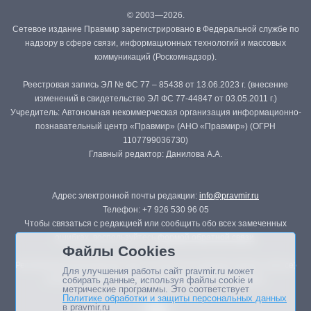
© 2003—2026.
Сетевое издание Правмир зарегистрировано в Федеральной службе по
надзору в сфере связи, информационных технологий и массовых
коммуникаций (Роскомнадзор).
Реестровая запись ЭЛ № ФС 77 – 85438 от 13.06.2023 г. (внесение
изменений в свидетельство ЭЛ ФС 77-44847 от 03.05.2011 г.)
Учредитель: Автономная некоммерческая организация информационно-
познавательный центр «Правмир» (АНО «Правмир») (ОГРН
1107799036730)
Главный редактор: Данилова А.А.
Адрес электронной почты редакции:
info@pravmir.ru
Телефон: +7 926 530 96 05
Чтобы связаться с редакцией или сообщить обо всех замеченных
ошибках, воспользуйтесь
формой обратной связи
.
Файлы Cookies
Републикация материалов сайта в печатных изданиях (книгах, прессе)
Для улучшения работы сайт pravmir.ru может
возможна только с письменного разрешения редакции.
собирать данные, используя файлы cookie и
метрические программы. Это соответствует
Политике обработки и защиты персональных данных
в pravmir.ru