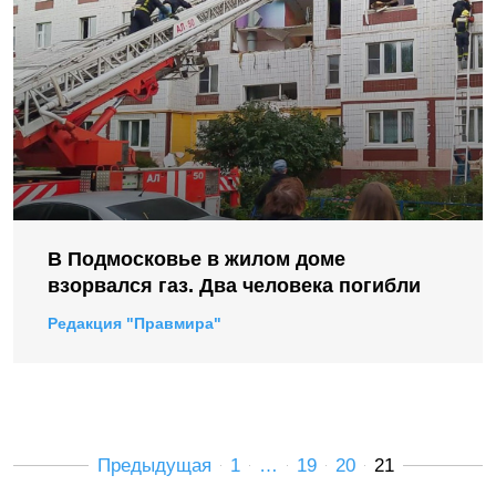
В Подмосковье в жилом доме
взорвался газ. Два человека погибли
Редакция "Правмира"
Предыдущая
1
…
19
20
21