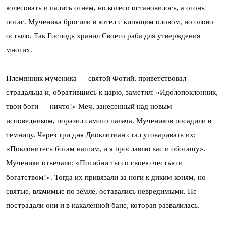
колесовать и палить огнем, но колесо остановилось, а огонь
погас. Мученика бросили в котел с кипящим оловом, но олово
остыло. Так Господь хранил Своего раба для утверждения
многих.
Племянник мученика — святой Фотий, приветствовал
страдальца и, обратившись к царю, заметил: «Идолопоклонник,
твои боги — ничто!» Меч, занесенный над новым
исповедником, поразил самого палача. Мучеников посадили в
темницу. Через три дня Диоклитиан стал уговаривать их:
«Поклонитесь богам нашим, и я прославлю вас и обогащу».
Мученики отвечали: «Погибни ты со своею честью и
богатством!». Тогда их привязали за ноги к диким коням, но
святые, влачимые по земле, оставались невредимыми. Не
пострадали они и в накаленной бане, которая развалилась.