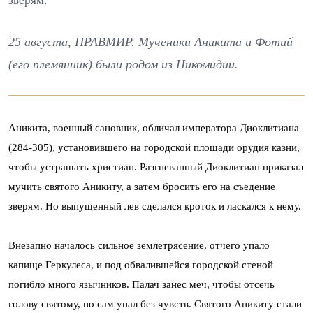
зверям.
25 августа, ПРАВМИР. Мученики Аникита и Фотий
(его племянник) были родом из Никомидии.
Аникита, военный сановник, обличал императора Диоклитиана
(284-305), установившего на городской площади орудия казни,
чтобы устрашать христиан. Разгневанный Диоклитиан приказал
мучить святого Аникиту, а затем бросить его на съедение
зверям. Но выпущенный лев сделался кроток и ласкался к нему.
Внезапно началось сильное землетрясение, отчего упало
капище Геркулеса, и под обвалившейся городской стеной
погибло много язычников. Палач занес меч, чтобы отсечь
голову святому, но сам упал без чувств. Святого Аникиту стали