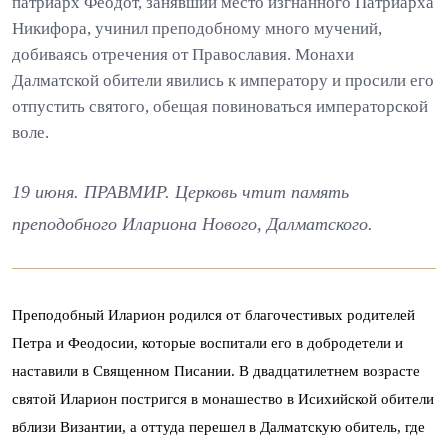
патриарх Феодот, занявший место изгнанного Патриарха
Никифора, учинил преподобному много мучений,
добиваясь отречения от Православия. Монахи
Далматской обители явились к императору и просили его
отпустить святого, обещая повиноваться императорской
воле.
19 июня. ПРАВМИР. Церковь чтит память
преподобного Илариона Нового, Далматского.
Преподобный Иларион родился от благочестивых родителей
Петра и Феодосии, которые воспитали его в добродетели и
наставили в Священном Писании. В двадцатилетнем возрасте
святой Иларион постригся в монашество в Исихийской обители
вблизи Византии, а оттуда перешел в Далматскую обитель, где