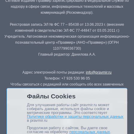
Сетевое издание Правмир зарегистрировано в Федеральной службе по
надзору в сфере связи, информационных технологий и массовых
коммуникаций (Роскомнадзор).
Реестровая запись ЭЛ № ФС 77 – 85438 от 13.06.2023 г. (внесение
изменений в свидетельство ЭЛ ФС 77-44847 от 03.05.2011 г.)
Учредитель: Автономная некоммерческая организация информационно-
познавательный центр «Правмир» (АНО «Правмир») (ОГРН
1107799036730)
Главный редактор: Данилова А.А.
Адрес электронной почты редакции:
info@pravmir.ru
Телефон: +7 926 530 96 05
Чтобы связаться с редакцией или сообщить обо всех замеченных
ошибках, воспользуйтесь
формой обратной связи
.
Файлы Cookies
Републикация материалов сайта в печатных изданиях (книгах, прессе)
Для улучшения работы сайт pravmir.ru может
возможна только с письменного разрешения редакции.
собирать данные, используя файлы cookie и
метрические программы. Это соответствует
Политике обработки и защиты персональных данных
в pravmir.ru
Продолжая работу с сайтом, Вы даете свое
согласие на обработку
персональных данных
.