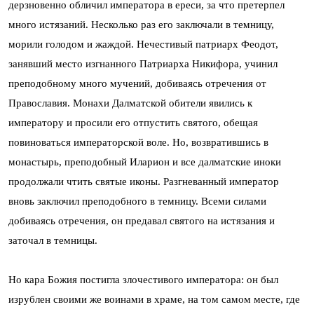
дерзновенно обличил императора в ереси, за что претерпел
много истязаний. Несколько раз его заключали в темницу,
морили голодом и жаждой. Нечестивый патриарх Феодот,
занявший место изгнанного Патриарха Никифора, учинил
преподобному много мучений, добиваясь отречения от
Православия. Монахи Далматской обители явились к
императору и просили его отпустить святого, обещая
повиноваться императорской воле. Но, возвратившись в
монастырь, преподобный Иларион и все далматские иноки
продолжали чтить святые иконы. Разгневанный император
вновь заключил преподобного в темницу. Всеми силами
добиваясь отречения, он предавал святого на истязания и
заточал в темницы.
Но кара Божия постигла злочестивого императора: он был
изрублен своими же воинами в храме, на том самом месте, где