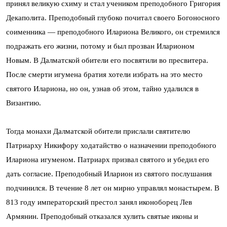
принял великую схиму и стал учеником преподобного Григория
Декаполита. Преподобный глубоко почитал своего Богоносного
соименника — преподобного Илариона Великого, он стремился
подражать его жизни, потому и был прозван Иларионом
Новым. В Далматской обители его посвятили во пресвитера.
После смерти игумена братия хотели избрать на это место
святого Илариона, но он, узнав об этом, тайно удалился в
Византию.
Тогда монахи Далматской обители прислали святителю
Патриарху Никифору ходатайство о назначении преподобного
Илариона игуменом. Патриарх призвал святого и убедил его
дать согласие. Преподобный Иларион из святого послушания
подчинился. В течение 8 лет он мирно управлял монастырем. В
813 году императорский престол занял иконоборец Лев
Армянин. Преподобный отказался хулить святые иконы и