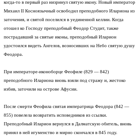
когда-то в первый раз низринул святую икону. Новый император
Михаил II Косноязычный освободил преподобного Илариона из
заточения, и святой поселился в уединенной келлии. Когда
отошел ко Господу преподобный Феодор Студит, также
пострадавший за святые иконы, преподобный Иларион
удостоился видеть Ангелов, возносивших на Небо святую душу
Феодора.
При императоре-иконоборце Феофиле (829 — 842)
преподобного Илариона вновь взяли под стражу и, жестоко
избив, заточили на острове Афусии.
После смерти Феофила святая императрица Феодора (842 —
855) повелела возвратить исповедников из ссылки.
Преподобный Иларион вернулся в Далматскую обитель, вновь
принял в ней игуменство и мирно скончался в 845 году.