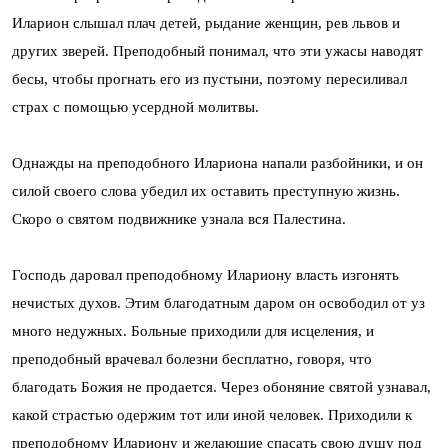
Иларион слышал плач детей, рыдание женщин, рев львов и
других зверей. Преподобный понимал, что эти ужасы наводят
бесы, чтобы прогнать его из пустыни, поэтому пересиливал
страх с помощью усердной молитвы.
Однажды на преподобного Илариона напали разбойники, и он
силой своего слова убедил их оставить преступную жизнь.
Скоро о святом подвижнике узнала вся Палестина.
Господь даровал преподобному Илариону власть изгонять
нечистых духов. Этим благодатным даром он освободил от уз
много недужных. Больные приходили для исцеления, и
преподобный врачевал болезни бесплатно, говоря, что
благодать Божия не продается. Через обоняние святой узнавал,
какой страстью одержим тот или иной человек. Приходили к
преподобному Илариону и желающие спасать свою душу под