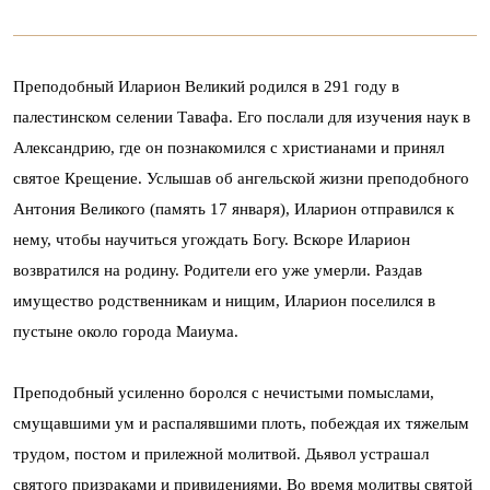
Преподобный Иларион Великий родился в 291 году в
палестинском селении Тавафа. Его послали для изучения наук в
Александрию, где он познакомился с христианами и принял
святое Крещение. Услышав об ангельской жизни преподобного
Антония Великого (память 17 января), Иларион отправился к
нему, чтобы научиться угождать Богу. Вскоре Иларион
возвратился на родину. Родители его уже умерли. Раздав
имущество родственникам и нищим, Иларион поселился в
пустыне около города Маиума.
Преподобный усиленно боролся с нечистыми помыслами,
смущавшими ум и распалявшими плоть, побеждая их тяжелым
трудом, постом и прилежной молитвой. Дьявол устрашал
святого призраками и привидениями. Во время молитвы святой