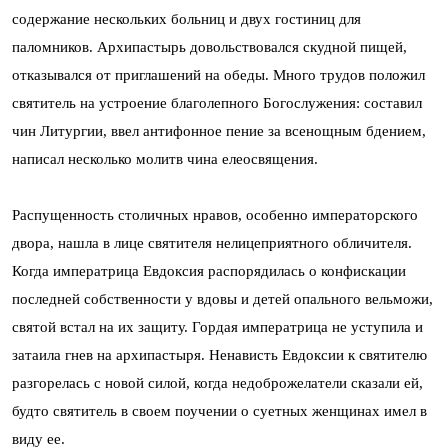
содержание нескольких больниц и двух гостиниц для
паломников. Архипастырь довольствовался скудной пищей,
отказывался от приглашений на обеды. Много трудов положил
святитель на устроение благолепного Богослужения: составил
чин Литургии, ввел антифонное пение за всенощным бдением,
написал несколько молитв чина елеосвящения.
Распущенность столичных нравов, особенно императорского
двора, нашла в лице святителя нелицеприятного обличителя.
Когда императрица Евдоксия распорядилась о конфискации
последней собственности у вдовы и детей опального вельможи,
святой встал на их защиту. Гордая императрица не уступила и
затаила гнев на архипастыря. Ненависть Евдоксии к святителю
разгорелась с новой силой, когда недоброжелатели сказали ей,
будто святитель в своем поучении о суетных женщинах имел в
виду ее.