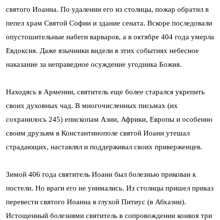
святого Иоанна. По удалении его из столицы, пожар обратил в
пепел храм Святой Софии и здание сената. Вскоре последовали
опустошительные набеги варваров, а в октябре 404 года умерла
Евдоксия. Даже язычники видели в этих событиях небесное
наказание за неправедное осуждение угодника Божия.
Находясь в Армении, святитель еще более старался укрепить
своих духовных чад. В многочисленных письмах (их
сохранилось 245) епископам Азии, Африки, Европы и особенно
своим друзьям в Константинополе святой Иоанн утешал
страдающих, наставлял и поддерживал своих приверженцев.
Зимой 406 года святитель Иоанн был болезнью прикован к
постели. Но враги его не унимались. Из столицы пришел приказ
перевести святого Иоанна в глухой Питиус (в Абхазии).
Истощенный болезнями святитель в сопровождении конвоя три