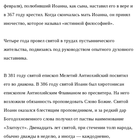
февраля), полюбивший Иоанна, как сына, наставил его в вере и
в 367 году крестил. Когда скончалась мать Иоанна, он принял
иночество, которое называл «истинной философией».
Четыре года провел святой в трудах пустыннического
жительства, подвизаясь под руководством опытного духовного
наставника.
В 381 году святой епископ Мелетий Антиохийский посвятил
его во диакона. В 386 году святой Иоанн был хиротонисан
епископом Антиохийским Флавианом во пресвитера. На него
возложили обязанность проповедовать Слово Божие. Святой
Иоанн оказался блестящим проповедником, и за редкий дар
Богодохновенного слова получил от паствы наименование
«Златоуст». Двенадцать лет святой, при стечении толп народа,
обычно дважды в неделю, а иногда — каждодневно,