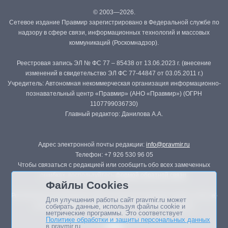
© 2003—2026.
Сетевое издание Правмир зарегистрировано в Федеральной службе по
надзору в сфере связи, информационных технологий и массовых
коммуникаций (Роскомнадзор).
Реестровая запись ЭЛ № ФС 77 – 85438 от 13.06.2023 г. (внесение
изменений в свидетельство ЭЛ ФС 77-44847 от 03.05.2011 г.)
Учредитель: Автономная некоммерческая организация информационно-
познавательный центр «Правмир» (АНО «Правмир») (ОГРН
1107799036730)
Главный редактор: Данилова А.А.
Адрес электронной почты редакции:
info@pravmir.ru
Телефон: +7 926 530 96 05
Чтобы связаться с редакцией или сообщить обо всех замеченных
ошибках, воспользуйтесь
формой обратной связи
.
Файлы Cookies
Републикация материалов сайта в печатных изданиях (книгах, прессе)
Для улучшения работы сайт pravmir.ru может
возможна только с письменного разрешения редакции.
собирать данные, используя файлы cookie и
метрические программы. Это соответствует
Политике обработки и защиты персональных данных
в pravmir.ru