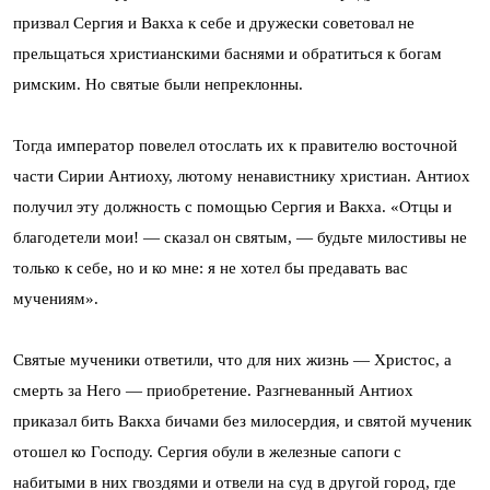
призвал Сергия и Вакха к себе и дружески советовал не
прельщаться христианскими баснями и обратиться к богам
римским. Но святые были непреклонны.
Тогда император повелел отослать их к правителю восточной
части Сирии Антиоху, лютому ненавистнику христиан. Антиох
получил эту должность с помощью Сергия и Вакха. «Отцы и
благодетели мои! — сказал он святым, — будьте милостивы не
только к себе, но и ко мне: я не хотел бы предавать вас
мучениям».
Святые мученики ответили, что для них жизнь — Христос, а
смерть за Него — приобретение. Разгневанный Антиох
приказал бить Вакха бичами без милосердия, и святой мученик
отошел ко Господу. Сергия обули в железные сапоги с
набитыми в них гвоздями и отвели на суд в другой город, где