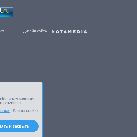
жет
Дизайн сайта -
okie и метрические
в pravmir.ru
анных
. Файлы cookie
нять и закрыть