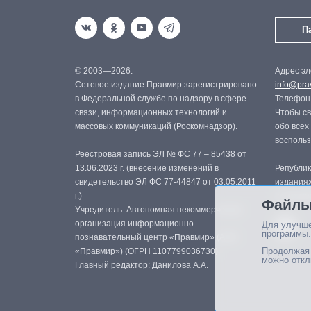
П
© 2003—2026.
Адрес эл
Сетевое издание Правмир зарегистрировано
info@prav
в Федеральной службе по надзору в сфере
Телефон:
связи, информационных технологий и
Чтобы св
массовых коммуникаций (Роскомнадзор).
обо всех
восполь
Реестровая запись ЭЛ № ФС 77 – 85438 от
13.06.2023 г. (внесение изменений в
Републик
свидетельство ЭЛ ФС 77-44847 от 03.05.2011
изданиях
г.)
с письме
Файлы
Учредитель: Автономная некоммерческая
организация информационно-
Для улучше
программы.
познавательный центр «Правмир» (АНО
Продолжая 
«Правмир») (ОГРН 1107799036730)
можно откл
Главный редактор: Данилова А.А.