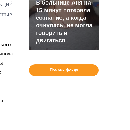
В больнице Аня на
екций
15 минут потеряла
бные
сознание, а когда
очнулась, не могла
говорить и
двигаться
ского
Синода
ля
Помочь фонду
х
ии