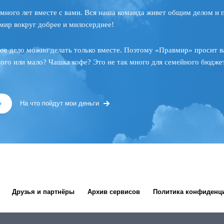
много лет вместе с вами. Вся наша команда живет общим делом и 
мир вокруг добрее и милосерднее!
ое дело можно делать только вместе. Поэтому «Правмир» просит в
ного или мало? Чашка кофе? Это не так много для семейного бюджет
»
На что пойдут мои деньги
Друзья и партнёры
Архив сервисов
Политика конфиденц