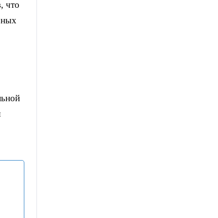
, что
ьных
льной
я