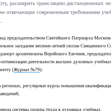
боту, расширить трансляцию дистанционных л
 не отвечающие современным требованиям уче
.
од председательством Святейшего Патриарха Москов
тельное заседание весенне-летней сессии Священного 
рапорт архиепископа Верейского Евгения, председате
о оптимизации деятельности высших духовных учебны
итету (
Журнал №79
):
е в регионах, регулярные курсы повышения квалификац
аведений;
евода системы оплаты труда в духовных учебных