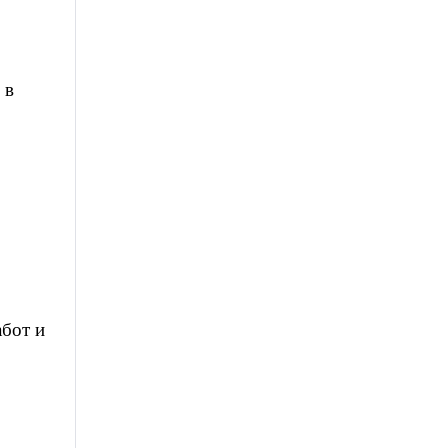
 в
абот и