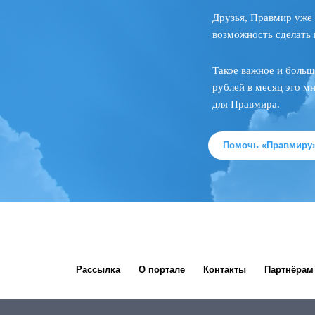
Друзья, Правмир уже 
возможность сделать 
Такое важное и больш
рублей в месяц это м
для Правмира.
Помочь «Правмиру
Рассылка
О портале
Контакты
Партнёрам