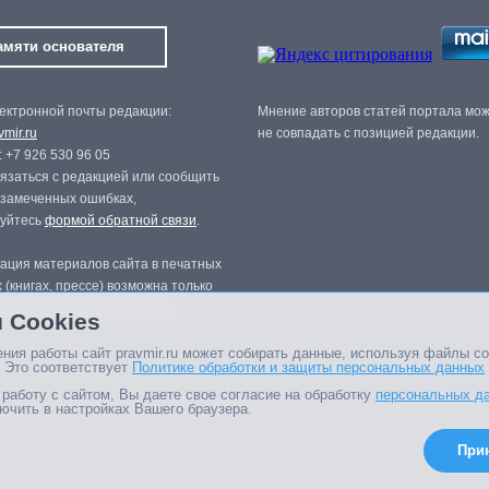
амяти основателя
ектронной почты редакции:
Мнение авторов статей портала мо
mir.ru
не совпадать с позицией редакции.
 +7 926 530 96 05
язаться с редакцией или сообщить
 замеченных ошибках,
зуйтесь
формой обратной связи
.
ация материалов сайта в печатных
 (книгах, прессе) возможна только
нного разрешения редакции.
 Cookies
ния работы сайт pravmir.ru может собирать данные, используя файлы co
 Это соответствует
Политике обработки и защиты персональных данных
работу с сайтом, Вы даете свое согласие на обработку
персональных д
ючить в настройках Вашего браузера.
При