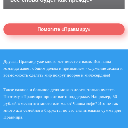
Помогите «Правмиру»
Друзья, Правмир уже много лет вместе с вами. Вся наша
команда живет общим делом и призванием - служение людям и
возможность сделать мир вокруг добрее и милосерднее!
Такое важное и большое дело можно делать только вместе.
Поэтому «Правмир» просит вас о поддержке. Например, 50
рублей в месяц это много или мало? Чашка кофе? Это не так
много для семейного бюджета, но это значительная сумма для
Правмира.