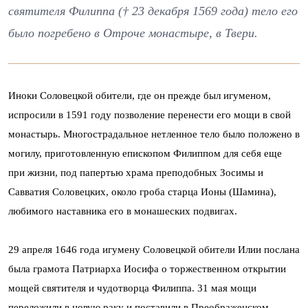
святителя Филиппа († 23 декабря 1569 года) тело его
было погребено в Отроче монастыре, в Твери.
Иноки Соловецкой обители, где он прежде был игуменом,
испросили в 1591 году позволение перенести его мощи в свой
монастырь. Многострадальное нетленное тело было положено в
могилу, приготовленную епископом Филиппом для себя еще
при жизни, под папертью храма преподобных Зосимы и
Савватия Соловецких, около гроба старца Ионы (Шамина),
любимого наставника его в монашеских подвигах.
29 апреля 1646 года игумену Соловецкой обители Илии послана
была грамота Патриарха Иосифа о торжественном открытии
мощей святителя и чудотворца Филиппа. 31 мая мощи
переложили в новую раку и поставили в Преображенском