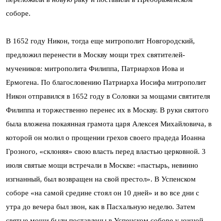
соборе.
В 1652 году Никон, тогда еще митрополит Новгородский,
предложил перенести в Москву мощи трех святителей-
мучеников: митрополита Филиппа, Патриархов Иова и
Ермогена. По благословению Патриарха Иосифа митрополит
Никон отправился в 1652 году в Соловки за мощами святителя
Филиппа и торжественно перенес их в Москву. В руки святого
была вложена покаянная грамота царя Алексея Михайловича, в
которой он молил о прощении грехов своего прадеда Иоанна
Грозного, «склоняя» свою власть перед властью церковной. 3
июля святые мощи встречали в Москве: «пастырь, невинно
изгнанный, был возвращен на свой престол». В Успенском
соборе «на самой средине стоял он 10 дней» и во все дни с
утра до вечера был звон, как в Пасхальную неделю. Затем
святые мощи были поставлены в Успенском соборе у южной