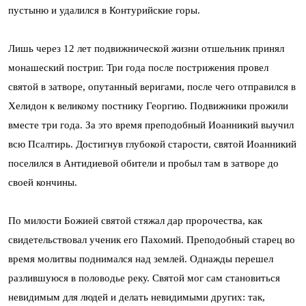
пустыню и удалился в Контурийские горы.
Лишь через 12 лет подвижнической жизни отшельник принял
монашеский постриг. Три года после пострижения провел
святой в затворе, опутанный веригами, после чего отправился в
Хелидон к великому постнику Георгию. Подвижники прожили
вместе три года. За это время преподобный Иоанникий выучил
всю Псалтирь. Достигнув глубокой старости, святой Иоанникий
поселился в Антидиевой обители и пробыл там в затворе до
своей кончины.
По милости Божией святой стяжал дар пророчества, как
свидетельствовал ученик его Пахомий. Преподобный старец во
время молитвы поднимался над землей. Однажды перешел
разлившуюся в половодье реку. Святой мог сам становиться
невидимым для людей и делать невидимыми других: так,