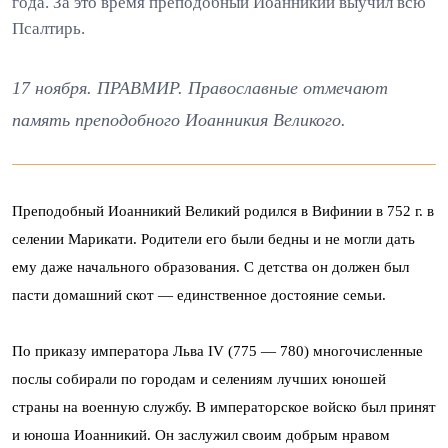
года. За это время преподобный Иоанникий выучил всю
Псалтирь.
17 ноября. ПРАВМИР. Православные отмечают
память преподобного Иоанникия Великого.
Преподобный Иоанникий Великий родился в Вифинии в 752 г. в
селении Марикати. Родители его были бедны и не могли дать
ему даже начального образования. С детства он должен был
пасти домашний скот — единственное достояние семьи.
По приказу императора Льва IV (775 — 780) многочисленные
послы собирали по городам и селениям лучших юношей
страны на военную службу. В императорское войско был принят
и юноша Иоанникий. Он заслужил своим добрым нравом