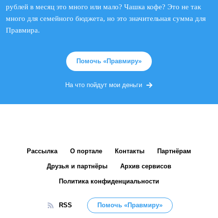
рублей в месяц это много или мало? Чашка кофе? Это не так
много для семейного бюджета, но это значительная сумма для
Правмира.
Помочь «Правмиру»
На что пойдут мои деньги
Рассылка
О портале
Контакты
Партнёрам
Друзья и партнёры
Архив сервисов
Политика конфиденциальности
RSS
Помочь «Правмиру»