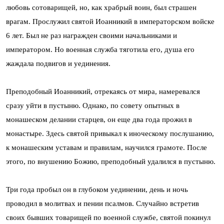
любовь сотоварищей, но, как храбрый воин, был страшен
врагам. Прослужил святой Иоанникий в императорском войске
6 лет. Был не раз награжден своими начальниками и
императором. Но военная служба тяготила его, душа его
жаждала подвигов и уединения.
Преподобный Иоанникий, отрекаясь от мира, намеревался
сразу уйти в пустыню. Однако, по совету опытных в
монашеском делании старцев, он еще два года прожил в
монастыре. Здесь святой привыкал к иноческому послушанию,
к монашеским уставам и правилам, научился грамоте. После
этого, по внушению Божию, преподобный удалился в пустыню.
Три года пробыл он в глубоком уединении, день и ночь
проводил в молитвах и пении псалмов. Случайно встретив
своих бывших товарищей по военной службе, святой покинул