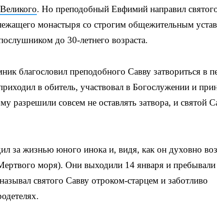
Великого
. Но преподобный Евфимий направил святог
излежащего монастыря со строгим общежительным уста
послушником до 30-летнего возраста.
емник благословил преподобного Савву затвориться в п
 приходил в обитель, участвовал в Богослужении и при
у разрешили совсем не оставлять затвора, и святой С
 за жизнью юного инока и, видя, как он духовно воз
 Мертвого моря). Они выходили 14 января и пребывали
азывал святого Савву отроком-старцем и заботливо
одетелях.