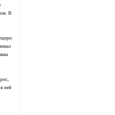
о
вом. В
ещере:
нимал
авва
рос,
 в ней