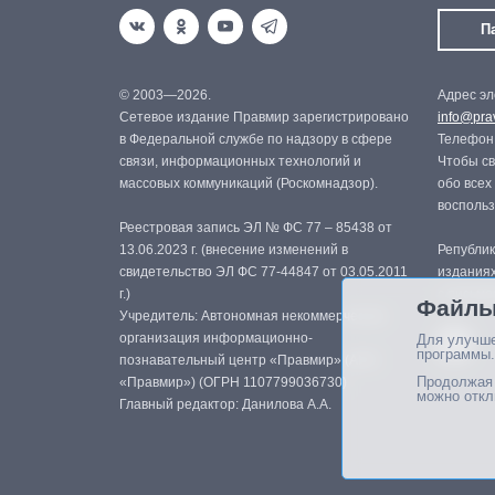
П
© 2003—2026.
Адрес эл
Сетевое издание Правмир зарегистрировано
info@prav
в Федеральной службе по надзору в сфере
Телефон:
связи, информационных технологий и
Чтобы св
массовых коммуникаций (Роскомнадзор).
обо всех
восполь
Реестровая запись ЭЛ № ФС 77 – 85438 от
13.06.2023 г. (внесение изменений в
Републик
свидетельство ЭЛ ФС 77-44847 от 03.05.2011
изданиях
г.)
с письме
Файлы
Учредитель: Автономная некоммерческая
организация информационно-
Для улучше
программы.
познавательный центр «Правмир» (АНО
Продолжая 
«Правмир») (ОГРН 1107799036730)
можно откл
Главный редактор: Данилова А.А.