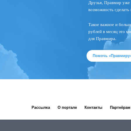
Друзья, Правмир уже 
возможность сделать 
Такое важное и больш
рублей в месяц это м
для Правмира.
Помочь «Правмиру
Рассылка
О портале
Контакты
Партнёрам