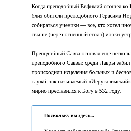
Когда преподобный Евфимий отошел ко Го
близ обители преподобного Герасима Иор
собираться ученики — все, кто хотел ин
свыше (через огненный столп) иноки уст
Преподобный Савва основал еще несколь
преподобного Саввы: среди Лавры забил 
происходили исцеления больных и бесно
служб, так называемый «Иерусалимский»
мирно преставился к Богу в 532 году.
Поскольку вы здесь...