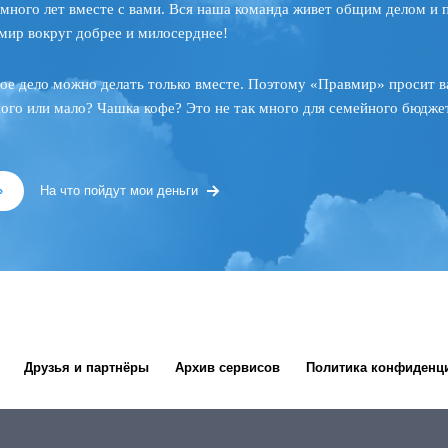
много лет вместе с вами. Вся наша команда живет общим делом и 
мир вокруг добрее и милосерднее!
ое дело можно делать только вместе. Поэтому «Правмир» просит в
ного или мало? Чашка кофе? Это не так много для семейного бюджет
»
На что пойдут мои деньги
Друзья и партнёры
Архив сервисов
Политика конфиденц