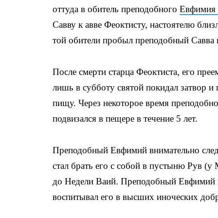
оттуда в обитель преподобного
Евфимия 
Савву к авве Феоктисту, настоятелю бл
той обители пробыл преподобный Савва 
После смерти старца Феоктиста, его пре
лишь в субботу святой покидал затвор и
пищу. Через некоторое время преподобном
подвизался в пещере в течение 5 лет.
Преподобный Евфимий внимательно следил
стал брать его с собой в пустыню Рув (у
до Недели Ваий. Преподобный Евфимий н
воспитывал его в высших иноческих добр