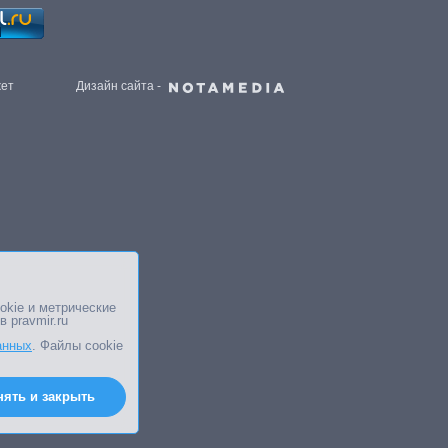
жет
Дизайн сайта -
okie и метрические
в pravmir.ru
анных
. Файлы cookie
нять и закрыть