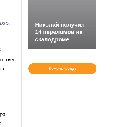
ого.
Николай получил
14 переломов на
скалодроме
й
н взял
он
Помочь фонду
ара
а