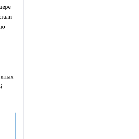
щере
стали
ию
овных
й