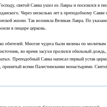
споду, святой Савва ушел из Лавры и поселился в пе
данского. Через несколько лет к преподобному Савве 
оческой жизни. Так возникла Великая Лавра. По указан
роили в пещере церковь.
ко обителей. Многие чудеса были явлены по молитвам
источник, во время засухи пролился обильный дождь,
ватых. Преподобный Савва написал первый устав церк
, принятый всеми Палестинскими монастырями. Свято