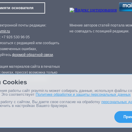
амяти основателя
ектронной почты редакции:
Мнение авторов статей портала мо
mir.ru
не совпадать с позицией редакции.
 +7 926 530 96 05
язаться с редакцией или сообщить
 замеченных ошибках,
зуйтесь
формой обратной связи
.
ация материалов сайта в печатных
 (книгах, прессе) возможна только
нного разрешения редакции.
 Cookies
ния работы сайт pravmir.ru может собирать данные, используя файлы co
 Это соответствует
Политике обработки и защиты персональных данных
работу с сайтом, Вы даете свое согласие на обработку
персональных д
ючить в настройках Вашего браузера.
При