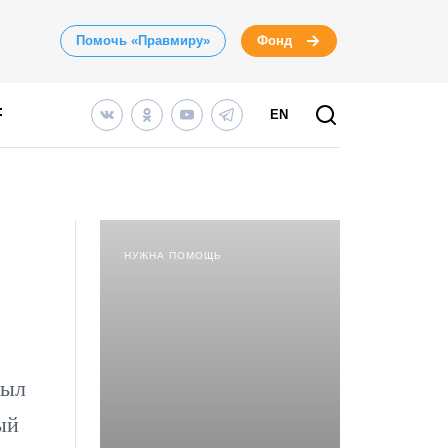
Помочь «Правмиру»
Фонд
EN
НУЖНА ПОМОЩЬ
был
ый