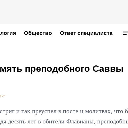
логия
Общество
Ответ специалиста
амять преподобного Саввы
ИР"
триг и так преуспел в посте и молитвах, что 
едя десять лет в обители Флавианы, преподобн