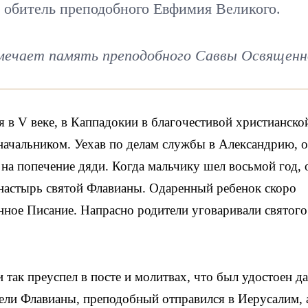
в обитель преподобного Евфимия Великого.
мечает память преподобного Саввы Освященн
в V веке, в Каппадокии в благочестивой христианско
начальником. Уехав по делам службы в Александрию, о
л на попечение дяди. Когда мальчику шел восьмой год, 
настырь святой Флавианы. Одаренный ребенок скоро
ное Писание. Напрасно родители уговаривали святого
 так преуспел в посте и молитвах, что был удостоен д
тели Флавианы, преподобный отправился в Иерусалим, 