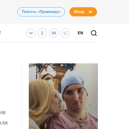
Помочь «Правмиру»
Фонд
EN
НУЖНА ПОМОЩЬ
ив
али