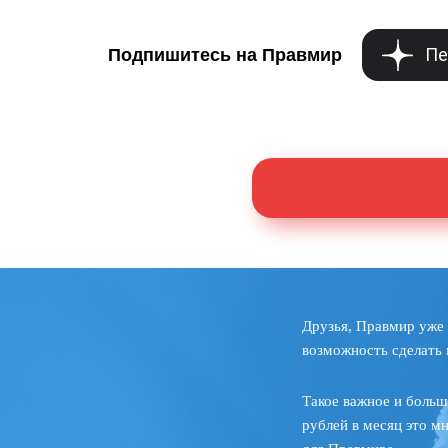
Пе
Подпишитесь на Правмир
Друзья, Правмир уже 
возможность сделать 
Такое важное и больш
рублей в месяц это м