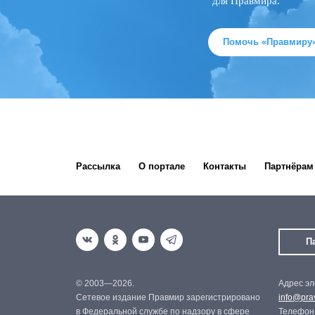
для Правмира.
Помочь «Правмиру
Рассылка
О портале
Контакты
Партнёрам
П
© 2003—2026.
Адрес эл
Сетевое издание Правмир зарегистрировано
info@prav
в Федеральной службе по надзору в сфере
Телефон: