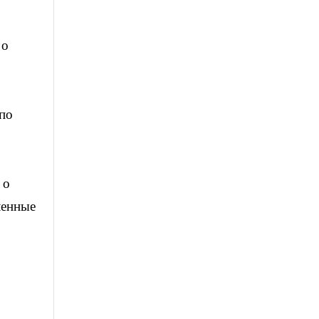
 о
 по
 о
ленные