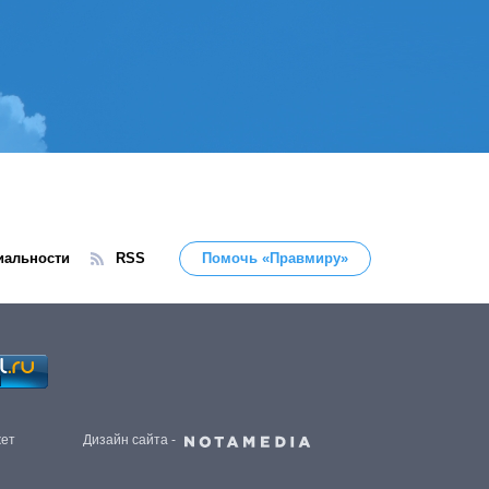
иальности
RSS
Помочь «Правмиру»
жет
Дизайн сайта -