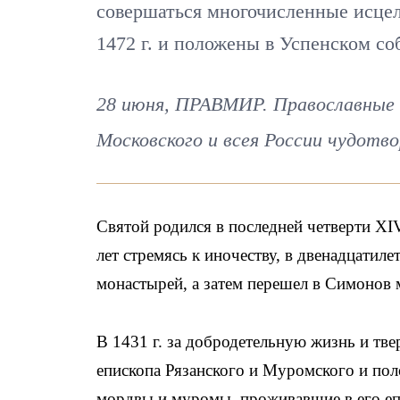
совершаться многочисленные исцел
1472 г. и положены в Успенском со
28 июня, ПРАВМИР. Православные
Московского и всея России чудотво
Святой родился в последней четверти XIV
лет стремясь к иночеству, в двенадцатил
монастырей, а затем перешел в Симонов 
В 1431 г. за добродетельную жизнь и тв
епископа Рязанского и Муромского и по
мордвы и муромы, проживавшие в его еп