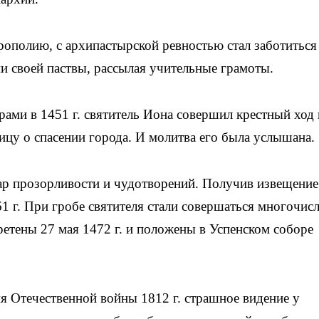
трополию, с архипастырской ревностью стал заботиться
 своей паствы, рассылая учительные грамоты.
ами в 1451 г. святитель Иона совершил крестный ход
цу о спасении города. И молитва его была услышана.
ар прозорливости и чудотворений. Получив извещение
61 г. При гробе святителя стали совершаться многочис
етены 27 мая 1472 г. и положены в Успенском соборе
мя Отечественной войны 1812 г. страшное видение у