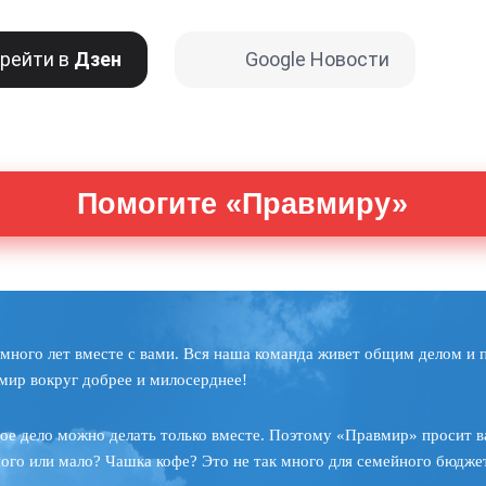
рейти в
Дзен
Google Новости
Помогите «Правмиру»
много лет вместе с вами. Вся наша команда живет общим делом и 
мир вокруг добрее и милосерднее!
ое дело можно делать только вместе. Поэтому «Правмир» просит в
ного или мало? Чашка кофе? Это не так много для семейного бюджет