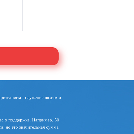
призванием - служение людям и
ас о поддержке. Например, 50
а, но это значительная сумма