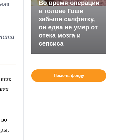
Во время операции
мая
в голове Гоши
забыли салфетку,
он едва не умер от
отека мозга и
олита
сепсиса
Помочь фонду
анних
ских
 во
еры,