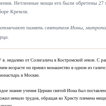
ения. Нетленные мощи его были обретены 27 
боре Кремля.
 отмечают память святителя Ионы, митроп
рца.
 в. недалеко от Солигалича в Костромской земле. С р
етнем возрасте он принял монашество в одном из галич
монастырь в Москве.
ердое знание учения Церкви святой Иона был поставлен
ложил немало трудов, обращая ко Христу племена мещ
архии.