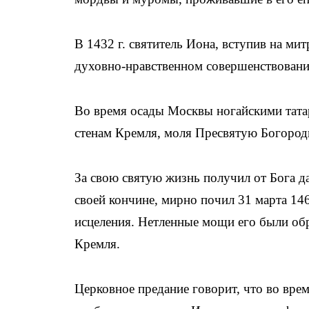
В 1432 г. cвятитель Иона, вступив на ми
духовно-нравственном совершенствовании
Во время осады Москвы ногайскими татар
стенам Кремля, моля Пресвятую Богороди
За свою святую жизнь получил от Бога д
своей кончине, мирно почил 31 марта 14
исцеления. Нетленные мощи его были обр
Кремля.
Церковное предание говорит, что во вре