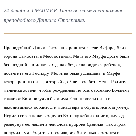
24 декабря. ПРАВМИР. Церковь отмечает память
преподобного Даниила Столпника.
Преподобный Даниил Столпник родился в селе Вифара, близ
города Самосаты в Месопотамии. Мать его Mapфа долго была
бесплодной и в молитвах дала обет, если родится ребенок,
посвятить его Господу. Молитва была услышана, и Марфа
вскоре родила сына, который до 5 лет рос без имени. Родители
мальчика хотели, чтобы рожденный по благоволению Божиему
также от Бога получил бы и имя. Они привели сына в
находившийся поблизости монастырь и обратились к игумену.
Игумен велел подать одну из Богослужебных книг и, наугад
развернув ее, нашел в ней слова пророка Даниила. Так отрок
получил имя. Родители просили, чтобы мальчик остался в