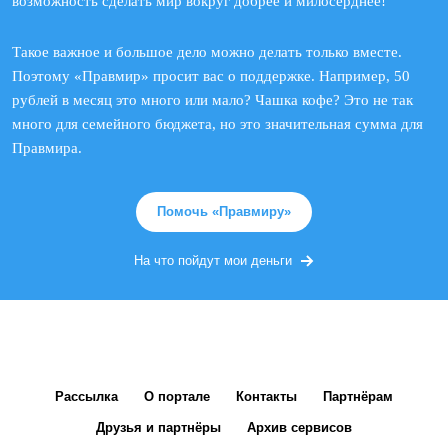
возможность сделать мир вокруг добрее и милосерднее!
Такое важное и большое дело можно делать только вместе.
Поэтому «Правмир» просит вас о поддержке. Например, 50
рублей в месяц это много или мало? Чашка кофе? Это не так
много для семейного бюджета, но это значительная сумма для
Правмира.
Помочь «Правмиру»
На что пойдут мои деньги
Рассылка
О портале
Контакты
Партнёрам
Друзья и партнёры
Архив сервисов