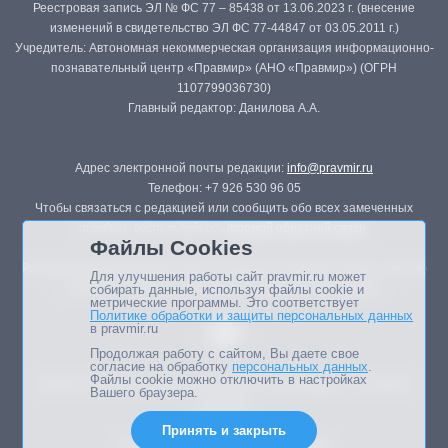
Реестровая запись ЭЛ № ФС 77 – 85438 от 13.06.2023 г. (внесение
изменений в свидетельство ЭЛ ФС 77-44847 от 03.05.2011 г.)
Учредитель: Автономная некоммерческая организация информационно-
познавательный центр «Правмир» (АНО «Правмир») (ОГРН
1107799036730)
Главный редактор: Данилова А.А.
Адрес электронной почты редакции:
info@pravmir.ru
Телефон: +7 926 530 96 05
Чтобы связаться с редакцией или сообщить обо всех замеченных
ошибках, воспользуйтесь
формой обратной связи
.
Файлы Cookies
Републикация материалов сайта в печатных изданиях (книгах, прессе)
Для улучшения работы сайт pravmir.ru может
возможна только с письменного разрешения редакции.
собирать данные, используя файлы cookie и
метрические программы. Это соответствует
Политике обработки и защиты персональных данных
в pravmir.ru
Продолжая работу с сайтом, Вы даете свое
согласие на обработку
персональных данных
.
Файлы cookie можно отключить в настройках
Мнение авторов статей портала может не совпадать с позицией
Вашего браузера.
редакции.
Принять и закрыть
Дизайн сайта -