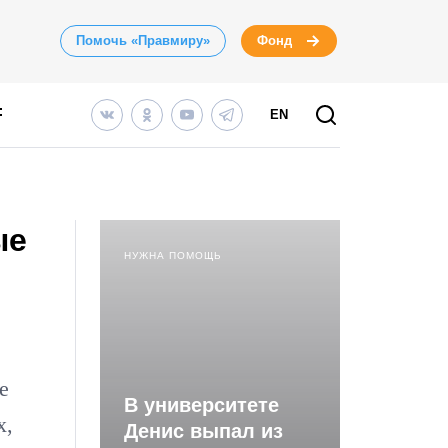
Помочь «Правмиру»
Фонд
EN
ые
НУЖНА ПОМОЩЬ
е
В университете
х,
Денис выпал из