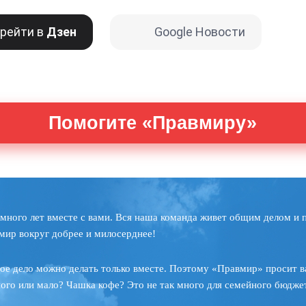
рейти в
Дзен
Google Новости
Помогите «Правмиру»
много лет вместе с вами. Вся наша команда живет общим делом и 
мир вокруг добрее и милосерднее!
ое дело можно делать только вместе. Поэтому «Правмир» просит в
ного или мало? Чашка кофе? Это не так много для семейного бюджет