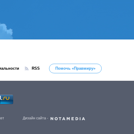
иальности
RSS
Помочь «Правмиру»
жет
Дизайн сайта -