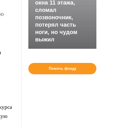
окна 11 этажа,
сломал
ую
позвоночник,
потерял часть
ноги, но чудом
выжил
а
Помочь фонду
курса
кую