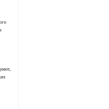
ого
в
риют,
ких