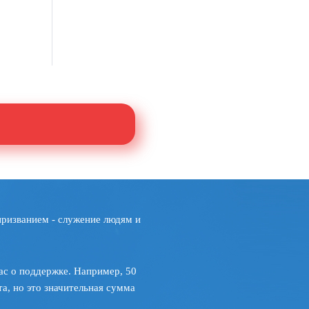
призванием - служение людям и
ас о поддержке. Например, 50
а, но это значительная сумма