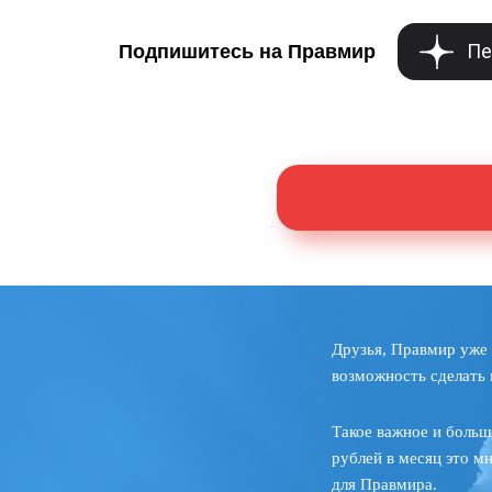
Пе
Подпишитесь на Правмир
Друзья, Правмир уже 
возможность сделать 
Такое важное и больш
рублей в месяц это м
для Правмира.